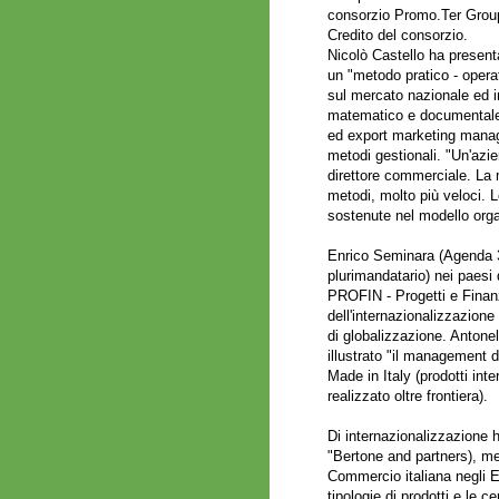
consorzio Promo.Ter Group,
Credito del consorzio.
Nicolò Castello ha presenta
un "metodo pratico - operat
sul mercato nazionale ed i
matematico e documentale, 
ed export marketing manage
metodi gestionali. "Un'azi
direttore commerciale. La 
metodi, molto più veloci. 
sostenute nel modello orga
Enrico Seminara (Agenda 32
plurimandatario) nei paesi
PROFIN - Progetti e Finan
dell'internazionalizzazione
di globalizzazione. Antone
illustrato "il management d
Made in Italy (prodotti inte
realizzato oltre frontiera).
Di internazionalizzazione 
"Bertone and partners), m
Commercio italiana negli Em
tipologie di prodotti e le c