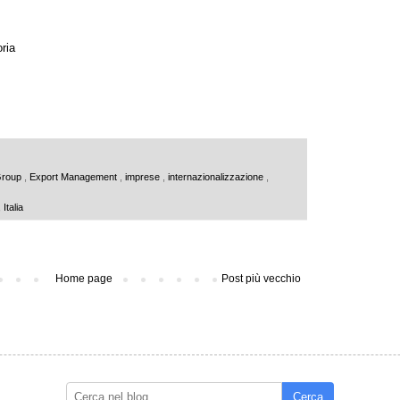
ria
Group
,
Export Management
,
imprese
,
internazionalizzazione
,
Italia
Home page
Post più vecchio
Cerca