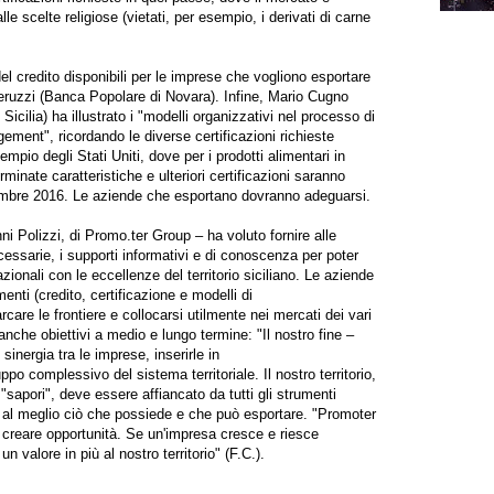
le scelte religiose (vietati, per esempio, i derivati di carne
del credito disponibili per le imprese che vogliono esportare
Teruzzi (Banca Popolare di Novara). Infine, Mario Cugno
icilia) ha illustrato i "modelli organizzativi nel processo di
ment", ricordando le diverse certificazioni richieste
sempio degli Stati Uniti, dove per i prodotti alimentari in
minate caratteristiche e ulteriori certificazioni saranno
tembre 2016. Le aziende che esportano dovranno adeguarsi.
i Polizzi, di Promo.ter Group – ha voluto fornire alle
essarie, i supporti informativi e di conoscenza per poter
zionali con le eccellenze del territorio siciliano. Le aziende
nti (credito, certificazione e modelli di
care le frontiere e collocarsi utilmente nei mercati dei vari
 anche obiettivi a medio e lungo termine: "Il nostro fine –
sinergia tra le imprese, inserirle in
uppo complessivo del sistema territoriale. Il nostro territorio,
 "sapori", deve essere affiancato da tutti gli strumenti
 al meglio ciò che possiede e che può esportare. "Promoter
 creare opportunità. Se un'impresa cresce e riesce
 valore in più al nostro territorio" (F.C.).