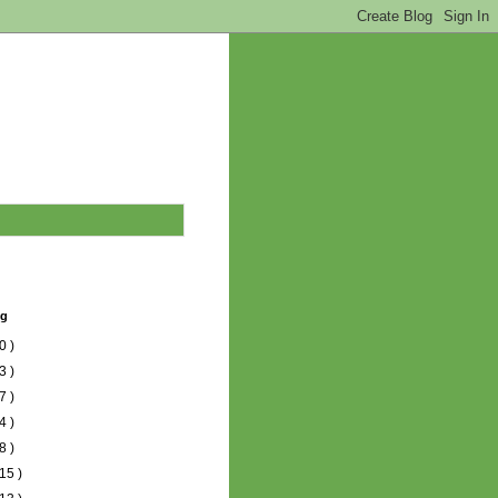
og
0 )
3 )
7 )
4 )
8 )
15 )