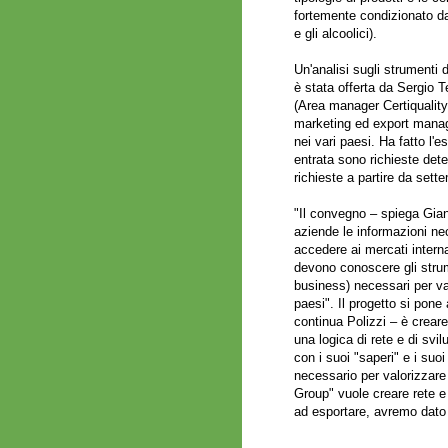
fortemente condizionato dal
e gli alcoolici).
Un'analisi sugli strumenti 
è stata offerta da Sergio 
(Area manager Certiquality S
marketing ed export manage
nei vari paesi. Ha fatto l'e
entrata sono richieste deter
richieste a partire da set
"Il convegno – spiega Giann
aziende le informazioni nec
accedere ai mercati interna
devono conoscere gli strume
business) necessari per var
paesi". Il progetto si pone
continua Polizzi – è creare 
una logica di rete e di svil
con i suoi "saperi" e i suoi
necessario per valorizzare
Group" vuole creare rete e
ad esportare, avremo dato un