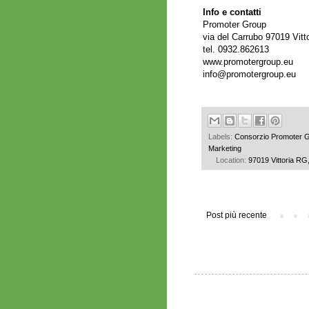
Info e contatti
Promoter Group
via del Carrubo 97019 Vitto
tel. 0932.862613
www.promotergroup.eu
info@promotergroup.eu
Labels:
Consorzio Promoter 
Marketing
Location:
97019 Vittoria RG, 
Post più recente