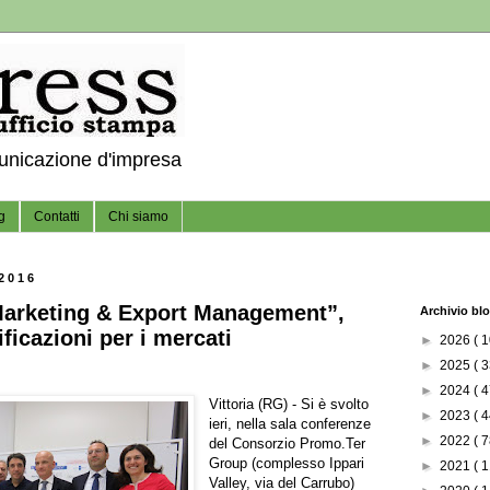
municazione d'impresa
g
Contatti
Chi siamo
2016
arketing & Export Management”,
Archivio bl
ificazioni per i mercati
►
2026
( 1
►
2025
( 3
►
2024
( 4
Vittoria (RG) - Si è svolto
►
2023
( 4
ieri, nella sala conferenze
►
2022
( 7
del Consorzio Promo.Ter
Group (complesso Ippari
►
2021
( 1
Valley, via del Carrubo)