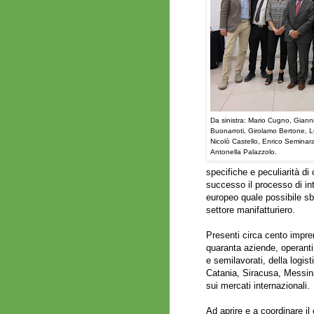
Da sinistra: Mario Cugno, Gianni
Buonarroti, Girolamo Bertone, 
Nicolò Castello, Enrico Seminar
Antonella Palazzolo.
specifiche e peculiarità di
successo il processo di int
europeo quale possibile sb
settore manifatturiero.
Presenti circa cento impren
quaranta aziende, operanti 
e semilavorati, della logis
Catania, Siracusa, Messina
sui mercati internazionali.
Ad aprire e a coordinare il