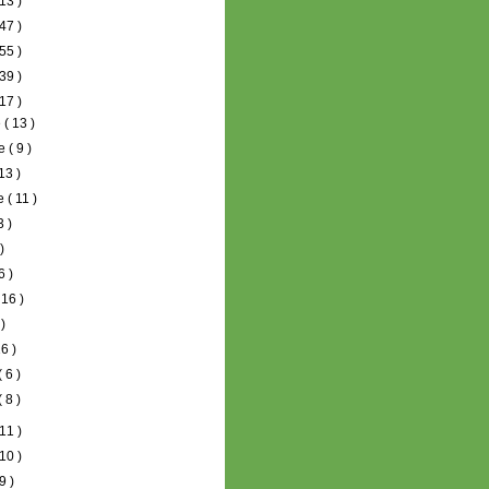
13 )
47 )
55 )
39 )
17 )
e
( 13 )
re
( 9 )
 13 )
re
( 11 )
3 )
 )
6 )
 16 )
 )
16 )
( 6 )
( 8 )
11 )
10 )
9 )