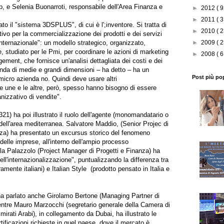
 e Selenia Buonarroti, responsabile dell'Area Finanza e
►
2012
( 9
►
2011
( 3
to il "sistema 3DSPLUS", di cui è l';inventore. Si tratta di
►
2010
( 2
ivo per la commercializzazione dei prodotti e dei servizi
nternazionale": un modello strategico, organizzato,
►
2009
( 2
studiato per le Pmi, per coordinare le azioni di marketing
►
2008
( 6
ment, che fornisce un'analisi dettagliata dei costi e dei
enda di medie e grandi dimensioni – ha detto – ha un
Post più po
micro azienda no. Quindi deve usare altri
Le une e le altre, però, spesso hanno bisogno di essere
nizzativo di vendite".
1) ha poi illustrato il ruolo dell'agente (monomandatario o
 dell'area mediterranea. Salvatore Maddio, (Senior Projec di
za) ha presentato un excursus storico del fenomeno
 delle imprese, all'interno dell'ampio processo
lla Palazzolo (Project Manager di Progetti e Finanza) ha
ell'internazionalizzazione", puntualizzando la differenza tra
ramente italiani) e Italian Style (prodotto pensato in Italia e
ha parlato anche Girolamo Bertone (Managing Partner di
entre Mauro Marzocchi (segretario generale della Camera di
irati Arabi), in collegamento da Dubai, ha illustrato le
ertificazioni richieste in quel paese, dove il mercato è