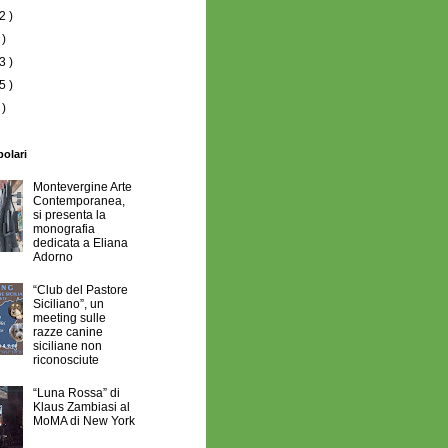
2 )
 )
3 )
5 )
 )
polari
Montevergine Arte
Contemporanea,
si presenta la
monografia
dedicata a Eliana
Adorno
“Club del Pastore
Siciliano”, un
meeting sulle
razze canine
siciliane non
riconosciute
“Luna Rossa” di
Klaus Zambiasi al
MoMA di New York