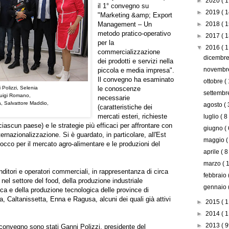
►
2020
( 1
il 1° convegno su
►
2019
( 1
"Marketing &amp; Export
Management – Un
►
2018
( 1
metodo pratico-operativo
►
2017
( 1
per la
▼
2016
( 1
commercializzazione
dicembr
dei prodotti e servizi nella
novemb
piccola e media impresa".
Il convegno ha esaminato
ottobre
(
 Polizzi,
Selenia
le conoscenze
settemb
Luigi Romano,
necessarie
a, Salvattore Maddio,
agosto
( 
(caratteristiche dei
mercati esteri, richieste
luglio
( 8
 ciascun paese) e le strategie più efficaci per affrontare con
giugno
( 
ernazionalizzazione. Si è guardato, in particolare, all'Est
maggio
(
occo per il mercato agro-alimentare e le produzioni del
aprile
( 8
marzo
( 
ditori e operatori commerciali, in rappresentanza di circa
febbraio
nel settore del food, della produzione industriale
gennaio
tica e della produzione tecnologica delle province di
, Caltanissetta, Enna e Ragusa, alcuni dei quali già attivi
►
2015
( 1
►
2014
( 1
►
2013
( 9
 convegno sono stati Ganni Polizzi, presidente del