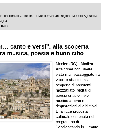
ium on Tomato Genetics for Mediterranean Region
,
Mensile Agrisicilia
agna
Italia
n… canto e versi”, alla scoperta
 tra musica, poesia e buon cibo
Modica (RG) - Modica
Alta come non l'avete
vista mai: passeggiate tra
vicoli e stradine alla
scoperta di panorami
mozzafiato, recital di
poesie di autori iblei,
musica a tema e
degustazioni di cibi tipici.
È la ricca proposta
culturale contenuta nel
programma di
"Modicaltando in… canto