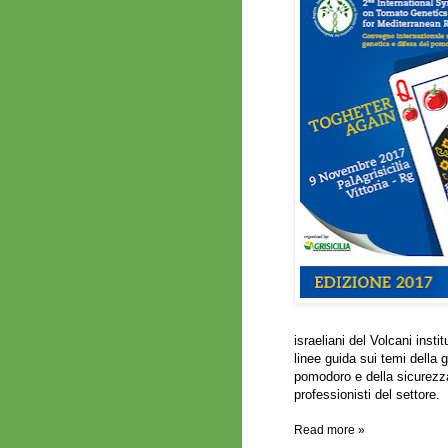
israeliani del Volcani inst
linee guida sui temi della ge
pomodoro e della sicurezza 
professionisti del settore.
Read more »