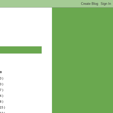
og
0 )
3 )
7 )
4 )
8 )
15 )