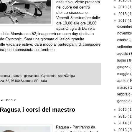
►
2020
( 1
esclusivo, viene praticata
nel cuore del centro
►
2019
( 1
storico siracusano.
►
2018
( 1
Venerdì 8 settembre dalle
▼
2017
( 1
ore 10,00 alle ore 18,00
dicembr
spaziOrtigia di Daniela
novemb
via della Maestranza 52, inaugurerà un open day dedicato
do Gyrotonic. Sarà una giornata di lezioni gratuite
ottobre
(
 dalle vacanze estive, darà modo ai partecipanti di conoscere
settemb
ra poco conosciuta nel territorio.
agosto
( 
luglio
( 8
giugno
(
maggio
(
atricola
,
danza
,
ginnastica
,
Gyrotonic
,
spaziOrtigia
aprile
( 1
za, 52, 96100 Siracusa SR, Italia
marzo
( 
febbraio
to 2017
gennaio
 Ragusa i corsi del maestro
►
2016
( 1
►
2015
( 1
►
2014
( 1
Ragusa - Partiranno da
►
2013
( 9