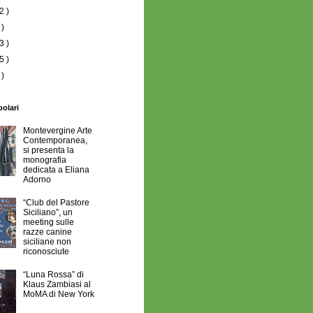
2 )
 )
3 )
5 )
 )
polari
Montevergine Arte
Contemporanea,
si presenta la
monografia
dedicata a Eliana
Adorno
“Club del Pastore
Siciliano”, un
meeting sulle
razze canine
siciliane non
riconosciute
“Luna Rossa” di
Klaus Zambiasi al
MoMA di New York