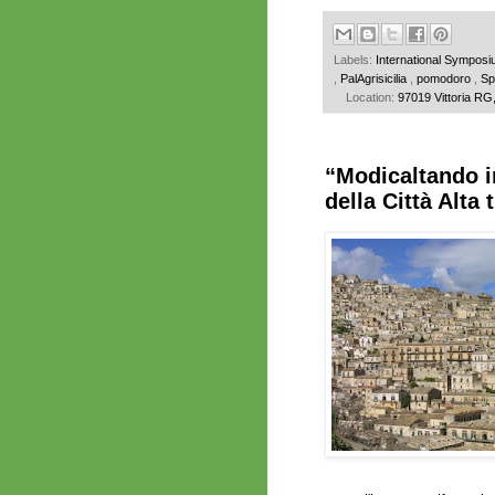
Labels:
International Sympos
,
PalAgrisicilia
,
pomodoro
,
Sp
Location:
97019 Vittoria RG, 
“Modicaltando i
della Città Alta