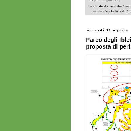
Labels:
Aikido
,
maestro Giova
Location:
Via Archimede, 17
venerdì 11 agosto
Parco degli Ible
proposta di per