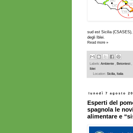
sud est Sicilia (CSASES), 
degli Iblei.
Read more »
Labels:
Ambiente
,
Betontest
,
Iblei
Location:
Sicilia, Italia
lunedì 7 agosto 2
Esperti del pom
spagnola le novi
alimentare e “si