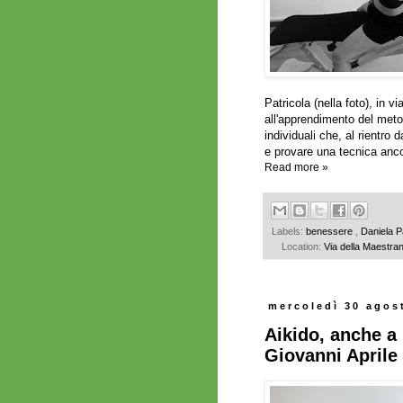
Patricola (nella foto), in 
all'apprendimento del meto
individuali che, al rientro
e provare una tecnica anco
Read more »
Labels:
benessere
,
Daniela P
Location:
Via della Maestran
mercoledì 30 agos
Aikido, anche a
Giovanni Aprile