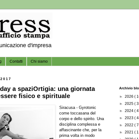
municazione d'impresa
g
Contatti
Chi siamo
 2017
day a spaziOrtigia: una giornata
Archivio bl
ssere fisico e spirituale
►
2026
( 1
►
2025
( 3
Siracusa - Gyrotonic
►
2024
( 4
come toccasana del
►
2023
( 4
corpo e dello spirito. Una
disciplina complessa e
►
2022
( 7
affascinante che, per la
►
2021
( 1
prima volta in modo