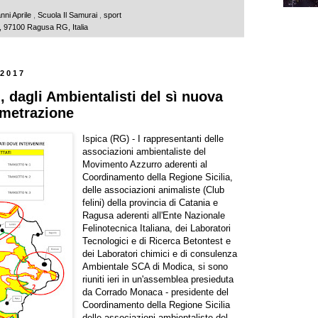
nni Aprile
,
Scuola Il Samurai
,
sport
, 97100 Ragusa RG, Italia
 2017
i, dagli Ambientalisti del sì nuova
imetrazione
Ispica (RG) - I rappresentanti delle
associazioni ambientaliste del
Movimento Azzurro aderenti al
Coordinamento della Regione Sicilia,
delle associazioni animaliste (Club
felini) della provincia di Catania e
Ragusa aderenti all'Ente Nazionale
Felinotecnica Italiana, dei Laboratori
Tecnologici e di Ricerca Betontest e
dei Laboratori chimici e di consulenza
Ambientale SCA di Modica, si sono
riuniti ieri in un'assemblea presieduta
da Corrado Monaca - presidente del
Coordinamento della Regione Sicilia
delle associazioni ambientaliste del