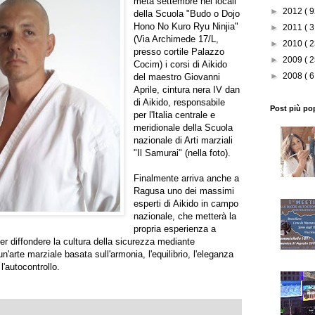
metà settembre nei locali
►
2012
( 9
della Scuola "Budo o Dojo
Hono No Kuro Ryu Ninjia"
►
2011
( 3
(Via Archimede 17/L,
►
2010
( 2
presso cortile Palazzo
►
2009
( 2
Cocim) i corsi di Aikido
►
2008
( 6
del maestro Giovanni
Aprile, cintura nera IV dan
di Aikido, responsabile
Post più po
per l'Italia centrale e
meridionale della Scuola
nazionale di Arti marziali
"Il Samurai" (nella foto).
Finalmente arriva anche a
Ragusa uno dei massimi
esperti di Aikido in campo
nazionale, che metterà la
propria esperienza a
per diffondere la cultura della sicurezza mediante
 un'arte marziale basata sull'armonia, l'equilibrio, l'eleganza
 l'autocontrollo.