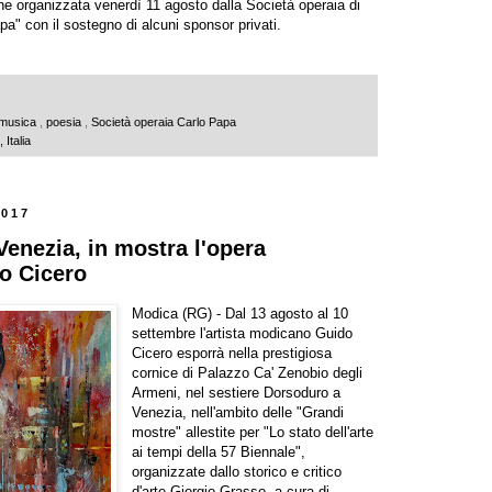
ne organizzata venerdì 11 agosto dalla Società operaia di
" con il sostegno di alcuni sponsor privati.
musica
,
poesia
,
Società operaia Carlo Papa
Italia
2017
Venezia, in mostra l'opera
do Cicero
Modica (RG) - Dal 13 agosto al 10
settembre l'artista modicano Guido
Cicero esporrà nella prestigiosa
cornice di Palazzo Ca' Zenobio degli
Armeni, nel sestiere Dorsoduro a
Venezia, nell'ambito delle "Grandi
mostre" allestite per "Lo stato dell'arte
ai tempi della 57 Biennale",
organizzate dallo storico e critico
d'arte Giorgio Grasso, a cura di