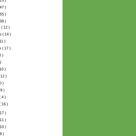
13 )
47 )
55 )
39 )
e
( 12 )
re
( 14 )
 11 )
re
( 17 )
6 )
 )
 10 )
 12 )
0 )
19 )
( 4 )
( 16 )
17 )
11 )
10 )
9 )