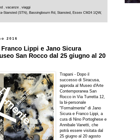
ted
,
vacanze
,
viaggi
dra-Stansted (STN), Bassingbourn Rd, Stansted, Essex CM24 1QW,
no 2016
Franco Lippi e Jano Sicura
seo San Rocco dal 25 giugno al 20
Trapani - Dopo il
successo di Siracusa,
approda al Museo d'Arte
Contemporanea San
Rocco in Via Turretta 12,
la bi-personale
"Formalmente" di Jano
Sicura e Franco Lippi, a
cura di Nino Portoghese e
Annibale Vanetti, che
potrà essere visitata dal
25 giugno al 20 agosto