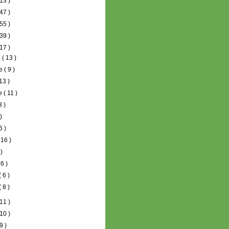
13 )
47 )
55 )
39 )
17 )
e
( 13 )
re
( 9 )
 13 )
re
( 11 )
3 )
 )
6 )
 16 )
 )
16 )
( 6 )
( 8 )
11 )
10 )
9 )