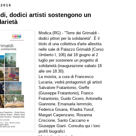
 2016
di, dodici artisti sostengono un
darietà
Modica (RG) - "Terre dei Grimaldi -
dodici pittori per la solidarietà". È il
titolo di una collettiva d'arte allestita
nelle sale di Palazzo Grimaldi (Corso
Umberto I, 106) dal 18 giugno al 2
luglio per sostenere un progetto di
solidarietà (inaugurazione sabato 18
alle ore 18.30).
La mostra, a cura di Francesco
Lucania, vedrà protagonisti gli artisti
Salvatore Fratantonio, Gieffe
(Giuseppe Fratantonio), Franco
Fratantonio, Guido Cicero, Antonella
Giannone, Emanuela Iemmolo,
Federica Gisana, Khadra Yusuf,
Margart Carpenzano, Rosanna
Criscione, Santo Caccamo e
Giuseppe Gianì. Consulta
qui
i loro
profili biografici