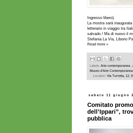
Ingresso libero).
La mostra sarà inaugurata 
letterario in viaggio tra I
salvado / Ma di nuovo il mo
Stefania La Via, Liborio Pa
Read more »
Labels:
Arte contemporanea
,
Museo d'Arte Contemporanea
Location:
Via Turretta, 12, 
sabato 11 giugno 
Comitato promot
dell’Ippari”, tro
pubblica