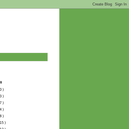
og
0 )
3 )
7 )
4 )
8 )
15 )