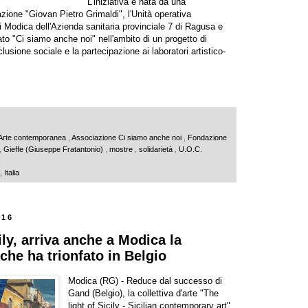
L'iniziativa è nata da una
zione "Giovan Pietro Grimaldi", l'Unità operativa
i Modica dell'Azienda sanitaria provinciale 7 di Ragusa e
ato "Ci siamo anche noi" nell'ambito di un progetto di
nclusione sociale e la partecipazione ai laboratori artistico-
Arte contemporanea
,
Associazione Ci siamo anche noi
,
Fondazione
,
Gieffe (Giuseppe Fratantonio)
,
mostre
,
solidarietà
,
U.O.C.
Italia
016
ily, arriva anche a Modica la
 che ha trionfato in Belgio
Modica (RG) - Reduce dal successo di
Gand (Belgio), la collettiva d'arte "The
light of Sicily - Sicilian contemporary art"