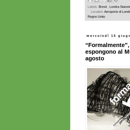
Labels:
Brexit
,
Londra Stans
Location:
Aeroporto di Lon
Regno Unito
mercoledì 15 giug
“Formalmente”, 
espongono al Mu
agosto