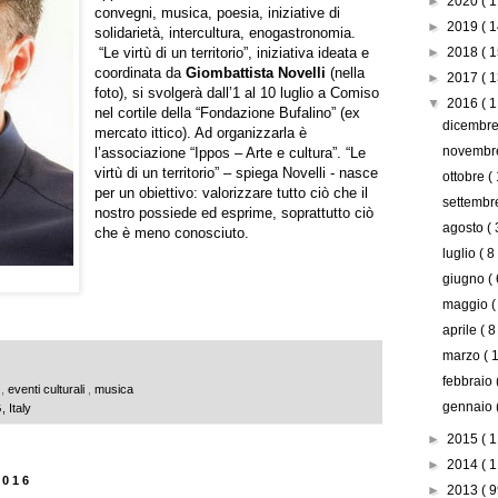
►
2020
( 1
convegni, musica, poesia, iniziative di
►
2019
( 1
solidarietà, intercultura, enogastronomia.
“Le virtù di un territorio”, iniziativa ideata e
►
2018
( 1
coordinata da
Giombattista Novelli
(nella
►
2017
( 1
foto), si svolgerà dall’1 al 10 luglio a Comiso
▼
2016
( 1
nel cortile della “Fondazione Bufalino” (ex
dicembr
mercato ittico). Ad organizzarla è
novemb
l’associazione “Ippos – Arte e cultura”. “Le
virtù di un territorio” – spiega Novelli - nasce
ottobre
(
per un obiettivo: valorizzare tutto ciò che il
settemb
nostro possiede ed esprime, soprattutto ciò
agosto
( 
che è meno conosciuto.
luglio
( 8
giugno
( 
maggio
(
aprile
( 8
marzo
( 
febbraio
a
,
eventi culturali
,
musica
gennaio
 Italy
►
2015
( 1
►
2014
( 1
2016
►
2013
( 9