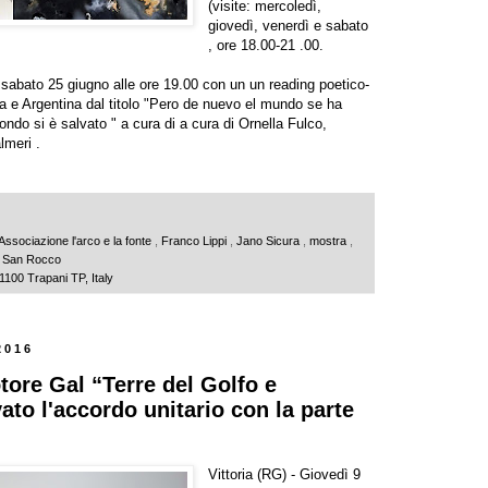
(visite: mercoledì,
giovedì, venerdì e sabato
, ore 18.00-21 .00.
sabato 25 giugno alle ore 19.00 con un un reading poetico-
talia e Argentina dal titolo "Pero de nuevo el mundo se ha
ndo si è salvato " a cura di a cura di Ornella Fulco,
lmeri .
Associazione l'arco e la fonte
,
Franco Lippi
,
Jano Sicura
,
mostra
,
 San Rocco
91100 Trapani TP, Italy
2016
ore Gal “Terre del Golfo e
vato l'accordo unitario con la parte
Vittoria (RG) - Giovedì 9