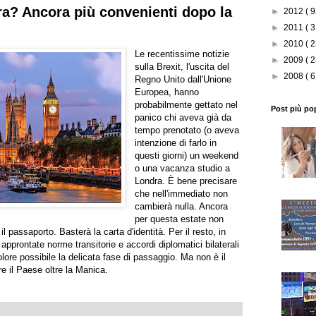
a? Ancora più convenienti dopo la
►
2012
( 9
►
2011
( 3
►
2010
( 2
Le recentissime notizie
►
2009
( 2
sulla Brexit, l'uscita del
►
2008
( 6
Regno Unito dall'Unione
Europea, hanno
probabilmente gettato nel
Post più po
panico chi aveva già da
tempo prenotato (o aveva
intenzione di farlo in
questi giorni) un weekend
o una vacanza studio a
Londra. È bene precisare
che nell'immediato non
cambierà nulla. Ancora
per questa estate non
il passaporto. Basterà la carta d'identità. Per il resto, in
pprontate norme transitorie e accordi diplomatici bilaterali
lore possibile la delicata fase di passaggio. Ma non è il
re il Paese oltre la Manica.