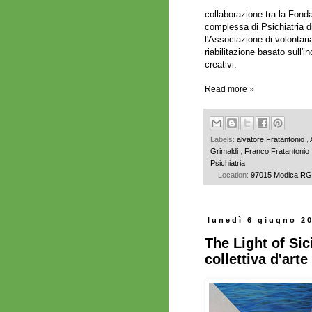
collaborazione tra la Fonda
complessa di Psichiatria d
l'Associazione di volontari
riabilitazione basato sull'i
creativi.
Read more »
Labels:
alvatore Fratantonio
,
Grimaldi
,
Franco Fratantonio
Psichiatria
Location:
97015 Modica RG, 
lunedì 6 giugno 2
The Light of Sic
collettiva d'arte