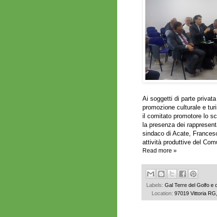
Ai soggetti di parte privat
promozione culturale e turi
il comitato promotore lo s
la presenza dei rappresenta
sindaco di Acate, Francesc
attività produttive del Co
Read more »
Labels:
Gal Terre del Golfo e d
Location:
97019 Vittoria RG, 