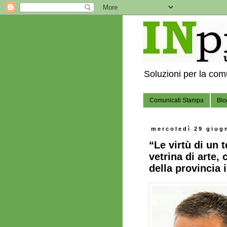
Soluzioni per la co
Comunicati Stampa
Blo
mercoledì 29 giug
“Le virtù di un t
vetrina di arte
della provincia 