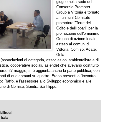
giugno nella sede del
Consorzio Promoter
Group a Vittoria è tornato
a riunirsi il Comitato
promotore "Terre del
Golfo e dell'Ippari" per la
promozione dell'omonimo
Gruppo di azione locale,
esteso ai comuni di
Vittoria, Comiso, Acate,
Gela.
a (associazioni di categoria, associazioni ambientaliste e di
stica, cooperative sociali, aziende) che avevano costituito
corso 27 maggio, si è aggiunta anche la parte pubblica, con
nti di due comuni su quattro. Erano presenti all'incontro il
o Raffo, e l'assessore allo Sviluppo economico e alle
mune di Comiso, Sandra Sanfilippo.
ell'Ippari
Italia