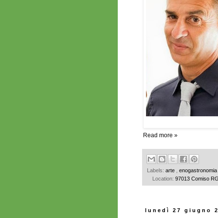
Read more »
Labels:
arte
,
enogastronomi
Location:
97013 Comiso RG,
lunedì 27 giugno 