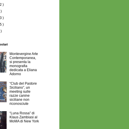
2 )
 )
3 )
5 )
 )
polari
Montevergine Arte
Contemporanea,
si presenta la
monografia
dedicata a Eliana
Adorno
“Club del Pastore
Siciliano”, un
meeting sulle
razze canine
siciliane non
riconosciute
“Luna Rossa” di
Klaus Zambiasi al
MoMA di New York