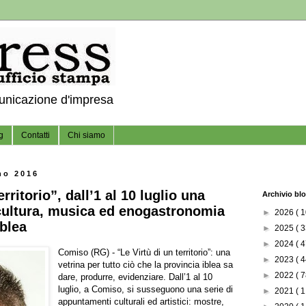
municazione d'impresa
g
Contatti
Chi siamo
no 2016
erritorio”, dall’1 al 10 luglio una
Archivio bl
, cultura, musica ed enogastronomia
►
2026
( 1
iblea
►
2025
( 3
►
2024
( 4
Comiso (RG) - “Le Virtù di un territorio”: una
►
2023
( 4
vetrina per tutto ciò che la provincia iblea sa
►
2022
( 7
dare, produrre, evidenziare. Dall’1 al 10
luglio, a Comiso, si susseguono una serie di
►
2021
( 1
appuntamenti culturali ed artistici: mostre,