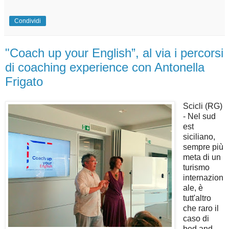
Condividi
"Coach up your English”, al via i percorsi
di coaching experience con Antonella
Frigato
Scicli (RG)
- Nel sud
est
siciliano,
sempre più
meta di un
turismo
internazion
ale, è
tutt'altro
che raro il
caso di
bed and