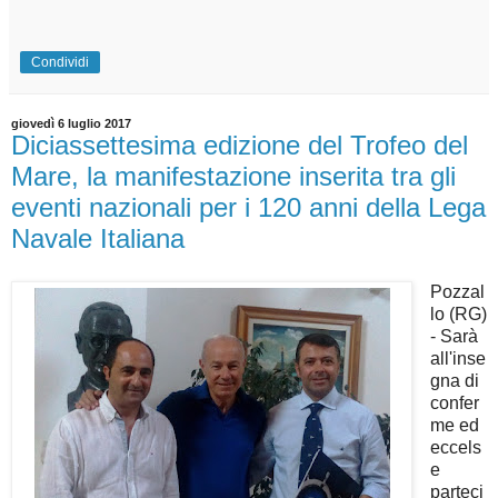
Condividi
giovedì 6 luglio 2017
Diciassettesima edizione del Trofeo del
Mare, la manifestazione inserita tra gli
eventi nazionali per i 120 anni della Lega
Navale Italiana
Pozzal
lo (RG)
- Sarà
all'inse
gna di
confer
me ed
eccels
e
parteci