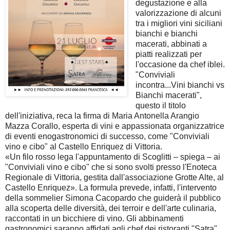
degustazione e alla
valorizzazione di alcuni
tra i migliori vini siciliani
bianchi e bianchi
macerati, abbinati a
piatti realizzati per
l'occasione da chef iblei.
"Conviviali
incontra...Vini bianchi vs
Bianchi macerati",
questo il titolo
dell'iniziativa, reca la firma di Maria Antonella Arangio
Mazza Corallo, esperta di vini e appassionata organizzatrice
di eventi enogastronomici di successo, come "Conviviali
vino e cibo" al Castello Enriquez di Vittoria.
«Un filo rosso lega l'appuntamento di Scoglitti – spiega – ai
"Conviviali vino e cibo" che si sono svolti presso l'Enoteca
Regionale di Vittoria, gestita dall'associazione Grotte Alte, al
Castello Enriquez». La formula prevede, infatti, l'intervento
della sommelier Simona Cacopardo che guiderà il pubblico
alla scoperta delle diversità, dei terroir e dell'arte culinaria,
raccontati in un bicchiere di vino. Gli abbinamenti
gastronomici saranno affidati agli chef dei ristoranti "Satra"