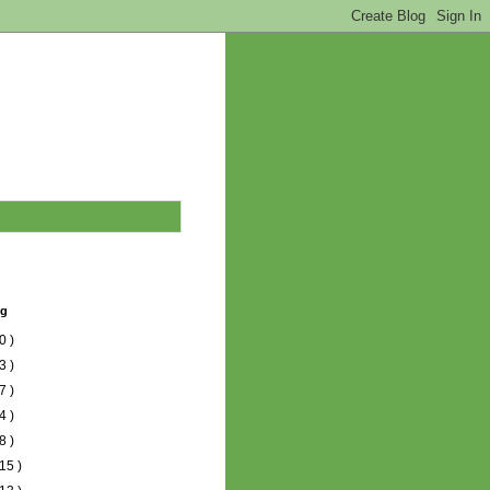
og
0 )
3 )
7 )
4 )
8 )
15 )