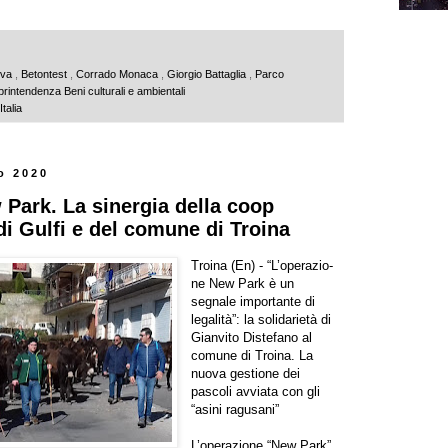
iva
,
Betontest
,
Corrado Monaca
,
Giorgio Battaglia
,
Parco
rintendenza Beni culturali e ambientali
talia
o 2020
Park. La sinergia della coop
di Gulfi e del comune di Troina
Troina (En) - “L’operazio-
ne New Park è un
segnale importante di
legalità”: la solidarietà di
Gianvito Distefano al
comune di Troina. La
nuova gestione dei
pascoli avviata con gli
“asini ragusani”
L’operazione “New Park”,