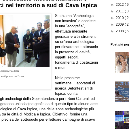
ci nel territorio a sud di Cava Ispica
►
2012
( 9
►
2011
( 3
Si chiama “Archeologia
►
2010
( 2
non invasiva” e consiste
►
2009
( 2
in una “ecografia”,
effettuata mediante
►
2008
( 6
georadar e altri strumenti,
su un'area archeologica
Post più po
per rilevare nel sottosuolo
la presenza di cavità,
oggetti sepolti,
fondamenta di costruzioni
o muri.
a biblioteca
della
a (il primo da Sx)
e
Nelle prossime
settimane, i laboratori di
ricerca Betontest srl di
Ispica, con la
gli archeologi della Soprintendenza per i Beni Culturali ed
geranno un’indagine geofisica di questo tipo in alcune aree
eologico di Cava Ispica, una delle zone archeologiche più
a tra le città di Modica e Ispica. Obiettivo: fornire una
 precisa del sottosuolo per effettuare campagne di scavo