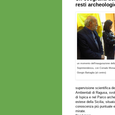
resti archeologi
un momento dell'inaugurazione dell
Soprintendenza, con Corrado Monac
Giorgio Battaglia (al centro)
supervisione scientifica de
Ambientali di Ragusa, svol
di Ispica e nel Parco arch
estese della Sicilia, situat
conoscenza più puntuale e
mirate.