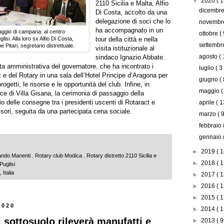
▼
2020
( 1
2110 Sicilia e Malta, Alfio
dicembr
Di Costa, accolto da una
delegazione di soci che lo
novemb
ha accompagnato in un
ggio di campana: al centro
ottobre
( 
isi. Alla loro sx Alfio Di Costa,
tour della città e nella
settemb
 Pitari, segretario distrettuale.
visita istituzionale al
agosto
( 
sindaco Ignazio Abbate.
ita amministrativa del governatore, che ha incontrato i
luglio
( 3
 e del Rotary in una sala dell’Hotel Principe d’Aragona per
giugno
( 
progetti, le risorse e le opportunità del club. Infine, in
maggio
(
nice di Villa Gisana, la cerimonia di passaggio della
delle consegne tra i presidenti uscenti di Rotaract e
aprile
( 1
ssori, seguita da una partecipata cena sociale.
marzo
( 9
febbraio
gennaio
►
2019
( 1
ando Manenti
,
Rotary club Modica
,
Rotary distretto 2110 Sicilia e
►
2018
( 1
Puglisi
Italia
►
2017
( 1
►
2016
( 1
►
2015
( 1
2020
►
2014
( 1
 sottosuolo rileverà manufatti e
►
2013
( 9