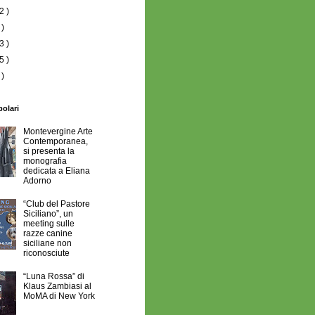
2 )
 )
3 )
5 )
 )
polari
Montevergine Arte
Contemporanea,
si presenta la
monografia
dedicata a Eliana
Adorno
“Club del Pastore
Siciliano”, un
meeting sulle
razze canine
siciliane non
riconosciute
“Luna Rossa” di
Klaus Zambiasi al
MoMA di New York