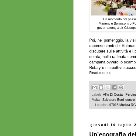
Un momento del passa
Manenti e Bonincontro Pugl
governatore, a dx Giuseppe
Poi, nel pomeriggio, la vis
rappresentanti del Rotaract
discutere sulle attività e i 
serata, nella raffinata cor
campana ovvero lo scambio 
Rotary e i rispettivi succe
Read more »
Labels:
Alfio Di Costa
,
Ferdin
Malta
,
Salvatore Bonincontro 
Location:
97015 Modica RG, 
giovedì 16 luglio 
Un’ecografia del