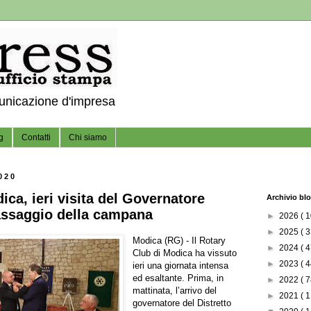
municazione d'impresa
g
Contatti
Chi siamo
020
ca, ieri visita del Governatore
Archivio bl
passaggio della campana
►
2026
( 1
►
2025
( 3
Modica (RG) - Il Rotary
►
2024
( 4
Club di Modica ha vissuto
►
2023
( 4
ieri una giornata intensa
ed esaltante. Prima, in
►
2022
( 7
mattinata, l’arrivo del
►
2021
( 1
governatore del Distretto