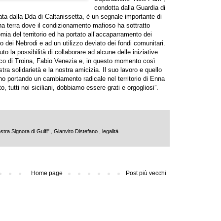
condotta dalla Guardia di
ta dalla Dda di Caltanissetta, è un segnale importante di
n una terra dove il condizionamento mafioso ha sottratto
omia del territorio ed ha portato all’accaparramento dei
co dei Nebrodi e ad un utilizzo deviato dei fondi comunitari.
o la possibilità di collaborare ad alcune delle iniziative
aco di Troina, Fabio Venezia e, in questo momento così
tra solidarietà e la nostra amicizia. Il suo lavoro e quello
nno portando un cambiamento radicale nel territorio di Enna
, tutti noi siciliani, dobbiamo essere grati e orgogliosi”.
stra Signora di Gulfi"
,
Gianvito Distefano
,
legalità
Home page
Post più vecchi