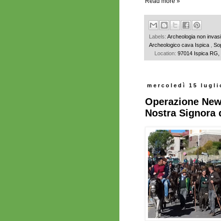
Read more »
Labels:
Archeologia non invas
Archeologico cava Ispica
,
Sop
Location:
97014 Ispica RG, I
mercoledì 15 lugli
Operazione New 
Nostra Signora 