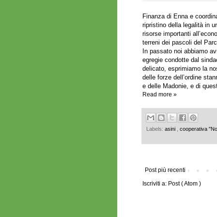
Finanza di Enna e coordina
ripristino della legalità i
risorse importanti all’econ
terreni dei pascoli del Par
In passato noi abbiamo avut
egregie condotte dal sind
delicato, esprimiamo la nos
delle forze dell’ordine sta
e delle Madonie, e di questo
Read more »
Labels:
asini
,
cooperativa "No
Post più recenti
Iscriviti a:
Post ( Atom )