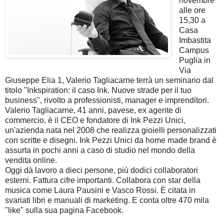
novembre
alle ore
15,30 a
Casa
Imbastita
Campus
Puglia in
Via
Giuseppe Elia 1, Valerio Tagliacarne terrà un seminario dal
titolo "Inkspiration: il caso Ink. Nuove strade per il tuo
business", rivolto a professionisti, manager e imprenditori.
Valerio Tagliacarne, 41 anni, pavese, ex agente di
commercio, è il CEO e fondatore di Ink Pezzi Unici,
un'azienda nata nel 2008 che realizza gioielli personalizzati
con scritte e disegni. Ink Pezzi Unici da home made brand è
assurta in pochi anni a caso di studio nel mondo della
vendita online.
Oggi dà lavoro a dieci persone, più dodici collaboratori
esterni. Fattura cifre importanti. Collabora con star della
musica come Laura Pausini e Vasco Rossi. È citata in
svariati libri e manuali di marketing. E conta oltre 470 mila
"like" sulla sua pagina Facebook.