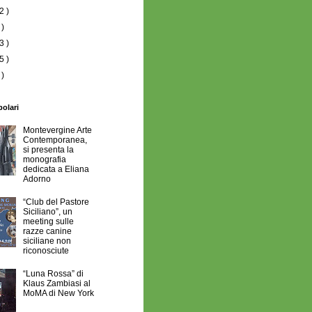
2 )
 )
3 )
5 )
 )
polari
Montevergine Arte
Contemporanea,
si presenta la
monografia
dedicata a Eliana
Adorno
“Club del Pastore
Siciliano”, un
meeting sulle
razze canine
siciliane non
riconosciute
“Luna Rossa” di
Klaus Zambiasi al
MoMA di New York