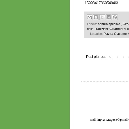
1599341736954946/
Labels:
annullo speciale
,
Circ
delle Tradizioni "Gli arnesi di 
Location:
Piazza Giacomo Ma
Post più recente
mail: inpress.ragusa@gmail