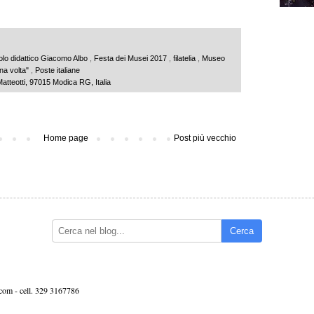
olo didattico Giacomo Albo
,
Festa dei Musei 2017
,
filatelia
,
Museo
una volta"
,
Poste italiane
tteotti, 97015 Modica RG, Italia
Home page
Post più vecchio
Cerca
.com -
cell. 329 3167786