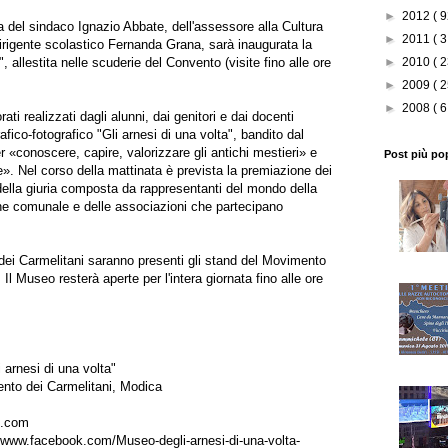
►
2012
( 9
a del sindaco Ignazio Abbate, dell'assessore alla Cultura
►
2011
( 3
rigente scolastico Fernanda Grana, sarà inaugurata la
allestita nelle scuderie del Convento (visite fino alle ore
►
2010
( 2
►
2009
( 2
►
2008
( 6
ti realizzati dagli alunni, dai genitori e dai docenti
afico-fotografico "Gli arnesi di una volta", bandito dal
er «conoscere, capire, valorizzare gli antichi mestieri» e
Post più po
ale». Nel corso della mattinata è prevista la premiazione dei
 della giuria composta da rappresentanti del mondo della
ne comunale e delle associazioni che partecipano
o dei Carmelitani saranno presenti gli stand del Movimento
Il Museo resterà aperte per l'intera giornata fino alle ore
 arnesi di una volta"
ento dei Carmelitani, Modica
l.com
//www.facebook.com/Museo-degli-arnesi-di-una-volta-