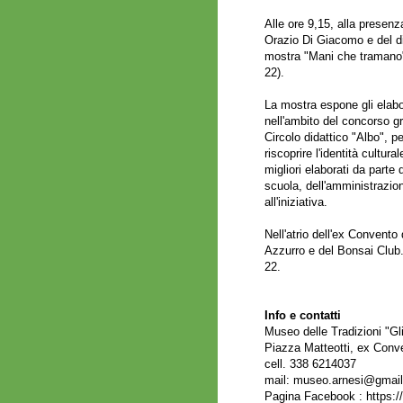
Alle ore 9,15, alla presenz
Orazio Di Giacomo e del di
mostra "Mani che tramano", 
22).
La mostra espone gli elabora
nell'ambito del concorso gr
Circolo didattico "Albo", p
riscoprire l'identità cultur
migliori elaborati da parte
scuola, dell'amministrazio
all'iniziativa.
Nell'atrio dell'ex Convent
Azzurro e del Bonsai Club. 
22.
Info e contatti
Museo delle Tradizioni "Gli
Piazza Matteotti, ex Conv
cell. 338 6214037
mail: museo.arnesi@gmai
Pagina Facebook :
https: