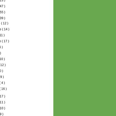
13 )
47 )
55 )
39 )
e
( 12 )
re
( 14 )
 11 )
re
( 17 )
6 )
 )
 10 )
 12 )
0 )
19 )
( 4 )
( 16 )
17 )
11 )
10 )
9 )