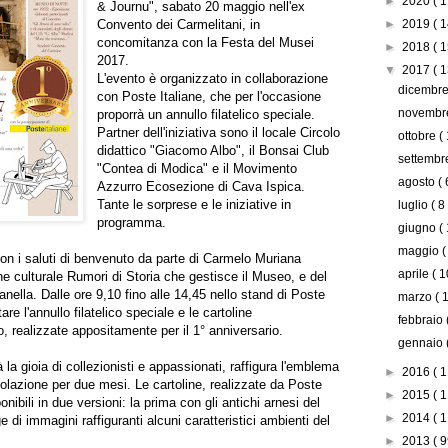
►
2020
( 1
& Journu", sabato 20 maggio nell'ex
Convento dei Carmelitani, in
►
2019
( 1
concomitanza con la Festa del Musei
►
2018
( 1
2017.
▼
2017
( 1
L'evento è organizzato in collaborazione
dicembr
con Poste Italiane, che per l'occasione
novemb
proporrà un annullo filatelico speciale.
Partner dell'iniziativa sono il locale Circolo
ottobre
(
didattico "Giacomo Albo", il Bonsai Club
settemb
"Contea di Modica" e il Movimento
agosto
( 
Azzurro Ecosezione di Cava Ispica.
Tante le sorprese e le iniziative in
luglio
( 8
programma.
giugno
(
maggio
(
con i saluti di benvenuto da parte di Carmelo Muriana
aprile
( 1
ne culturale Rumori di Storia che gestisce il Museo, e del
Vanella. Dalle ore 9,10 fino alle 14,45 nello stand di Poste
marzo
( 
are l'annullo filatelico speciale e le cartoline
febbraio
 realizzate appositamente per il 1° anniversario.
gennaio
rà la gioia di collezionisti e appassionati, raffigura l'emblema
►
2016
( 1
colazione per due mesi. Le cartoline, realizzate da Poste
►
2015
( 1
ponibili in due versioni: la prima con gli antichi arnesi del
►
2014
( 1
ge di immagini raffiguranti alcuni caratteristici ambienti del
►
2013
( 9