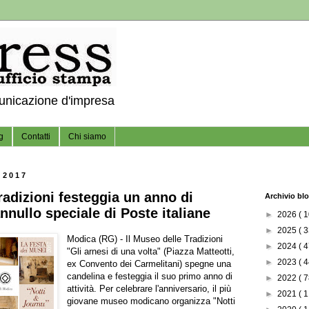
municazione d'impresa
g
Contatti
Chi siamo
 2017
radizioni festeggia un anno di
Archivio bl
annullo speciale di Poste italiane
►
2026
( 1
►
2025
( 3
Modica (RG) - Il Museo delle Tradizioni
►
2024
( 4
"Gli arnesi di una volta" (Piazza Matteotti,
►
2023
( 4
ex Convento dei Carmelitani) spegne una
candelina e festeggia il suo primo anno di
►
2022
( 7
attività. Per celebrare l'anniversario, il più
►
2021
( 1
giovane museo modicano organizza "Notti