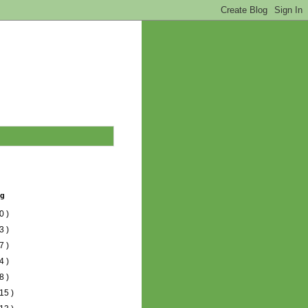
og
0 )
3 )
7 )
4 )
8 )
15 )