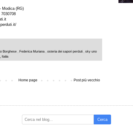
- Modica (RG)
39 7030708
i.it
erduti.it/
ro Borghese
,
Federica Muriana
,
osteria dei sapori perduti
,
sky uno
Italia
Home page
Post più vecchio
Cerca