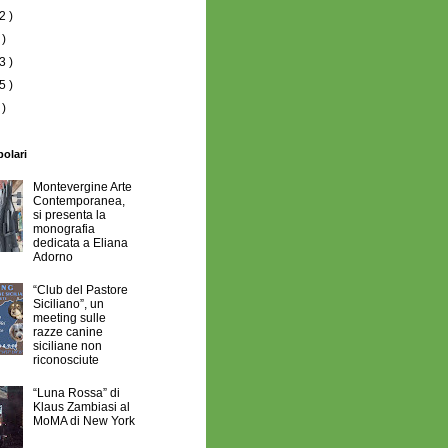
2 )
 )
3 )
5 )
 )
polari
Montevergine Arte
Contemporanea,
si presenta la
monografia
dedicata a Eliana
Adorno
“Club del Pastore
Siciliano”, un
meeting sulle
razze canine
siciliane non
riconosciute
“Luna Rossa” di
Klaus Zambiasi al
MoMA di New York