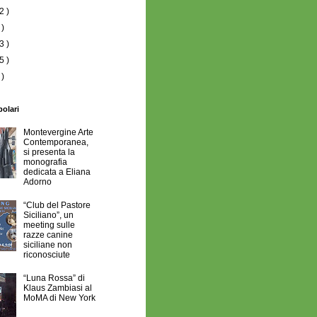
2 )
 )
3 )
5 )
 )
polari
Montevergine Arte
Contemporanea,
si presenta la
monografia
dedicata a Eliana
Adorno
“Club del Pastore
Siciliano”, un
meeting sulle
razze canine
siciliane non
riconosciute
“Luna Rossa” di
Klaus Zambiasi al
MoMA di New York