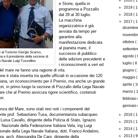
►
2020
( 1
e Storie, quella in
►
2019
( 1
programma a Pozzallo
dal 28 al 30 luglio.
►
2018
( 1
La macchina
▼
2017
( 1
organizzatrice è già
dicembr
avviata da tempo per
novemb
garantire alla
ottobre
(
manifestazione dedicata
al pianeta mare, il
settemb
e al Turismo Giorgio Scarso,
successo di pubblico
agosto
( 
 e il presidente della sezione di
delle edizioni precedenti e
 Navale Luigi Tussellino
luglio
( 8
i riconoscimenti a veri ed
del mare ne fanno una ragione di vita.
giugno
(
e è stata inserita tra quelle ufficiali in occasione dei 120
maggio
(
liana, un riconoscimento per il Premio, ma anche un grande
aprile
( 1
ori, in primo luogo la sezione di Pozzallo della Lega Navale
marzo
( 
re che al Premio assicura rigore scientifico, contenuti
ri.
febbraio
gennaio
enza del Mare, sono stati resi noti i componenti del
dente prof. Sebastiano Tusa, documentarista subacqueo
►
2016
( 1
 Luisa Cavallo, dirigente della Polizia di Stato, Ignazio
►
2015
( 1
e Nazionale della Federazione Italiana Vela, ing Luigi
►
2014
( 1
ionale della Lega Navale Italiana, dott. Franco Andaloro,
►
2013
( 9
spra, arch. Alessandra De Caro, dirigente della