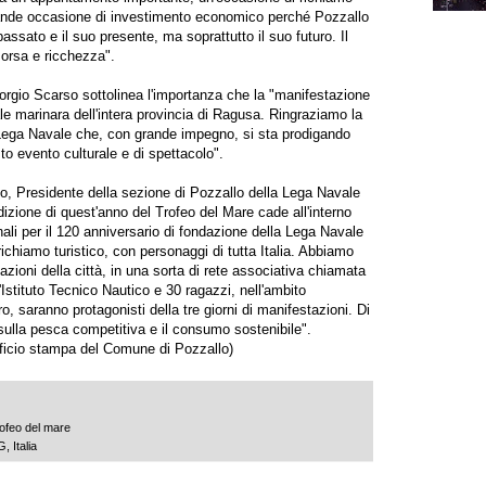
ande occasione di investimento economico perché Pozzallo
passato e il suo presente, ma soprattutto il suo futuro. Il
sorsa e ricchezza".
rgio Scarso sottolinea l'importanza che la "manifestazione
le marinara dell'intera provincia di Ragusa. Ringraziamo la
 Lega Navale che, con grande impegno, si sta prodigando
to evento culturale e di spettacolo".
lino, Presidente della sezione di Pozzallo della Lega Navale
edizione di quest'anno del Trofeo del Mare cade all'interno
ali per il 120 anniversario di fondazione della Lega Navale
 richiamo turistico, con personaggi di tutta Italia. Abbiamo
azioni della città, in una sorta di rete associativa chiamata
l'Istituto Tecnico Nautico e 30 ragazzi, nell'ambito
o, saranno protagonisti della tre giorni di manifestazioni. Di
o sulla pesca competitiva e il consumo sostenibile".
fficio stampa del Comune di Pozzallo)
rofeo del mare
 Italia