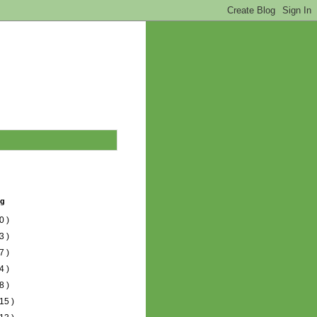
og
0 )
3 )
7 )
4 )
8 )
15 )