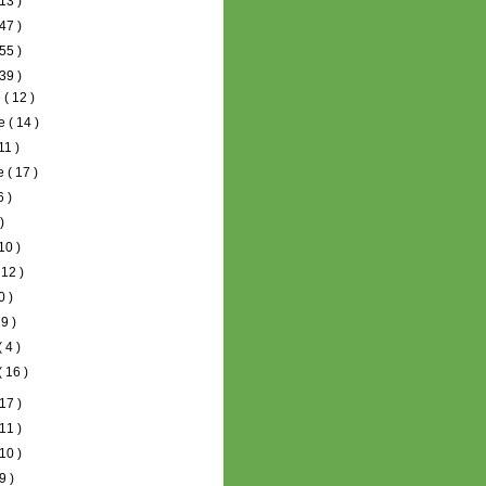
13 )
47 )
55 )
39 )
e
( 12 )
re
( 14 )
 11 )
re
( 17 )
6 )
 )
 10 )
 12 )
0 )
19 )
( 4 )
( 16 )
17 )
11 )
10 )
9 )