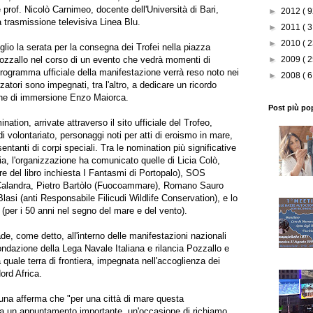
prof. Nicolò Carnimeo, docente dell'Università di Bari,
►
2012
( 9
a trasmissione televisiva Linea Blu.
►
2011
( 3
►
2010
( 2
luglio la serata per la consegna dei Trofei nella piazza
 Pozzallo nel corso di un evento che vedrà momenti di
►
2009
( 2
 programma ufficiale della manifestazione verrà reso noto nei
►
2008
( 6
zatori sono impegnati, tra l'altro, a dedicare un ricordo
ne di immersione Enzo Maiorca.
Post più po
ation, arrivate attraverso il sito ufficiale del Trofeo,
di volontariato, personaggi noti per atti di eroismo in mare,
esentanti di corpi speciali. Tra le nomination più significative
alia, l'organizzazione ha comunicato quelle di Licia Colò,
re del libro inchiesta I Fantasmi di Portopalo), SOS
Calandra, Pietro Bartòlo (Fuocoammare), Romano Sauro
asi (anti Responsabile Filicudi Wildlife Conservation), e lo
per i 50 anni nel segno del mare e del vento).
de, come detto, all'interno delle manifestazioni nazionali
fondazione della Lega Navale Italiana e rilancia Pozzallo e
a quale terra di frontiera, impegnata nell'accoglienza dei
ord Africa.
na afferma che "per una città di mare questa
a un appuntamento importante, un'occasione di richiamo