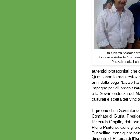
Da sinistra l'Assessor
il sindaco Roberto Ammatuna
Pozzallo della Lega
autentici protagonisti che 
Quest'anno la manifestazion
anni della Lega Navale Ita
impegno per gli organizzat
e la Sovrintendenza del Ma
culturali e scelta dei vincito
E proprio dalla Sovrintend
Comitato di Giuria: Presi
Riccardo Cingillo, dott.ssa
Florio Pipitone, Consiglier
Tussellino, consigliere naz
dirigente di Ricerca dell'I