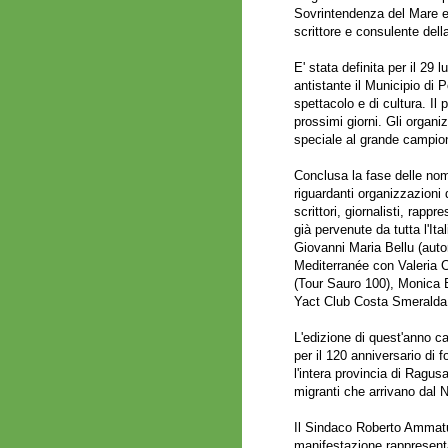
Sovrintendenza del Mare e 
scrittore e consulente dell
E' stata definita per il 29 
antistante il Municipio di
spettacolo e di cultura. Il
prossimi giorni. Gli organiz
speciale al grande campio
Conclusa la fase delle nomin
riguardanti organizzazioni 
scrittori, giornalisti, rappr
già pervenute da tutta l'It
Giovanni Maria Bellu (auto
Mediterranée con Valeria 
(Tour Sauro 100), Monica Bl
Yact Club Costa Smeralda (
L'edizione di quest'anno ca
per il 120 anniversario di 
l'intera provincia di Ragus
migranti che arrivano dal N
Il Sindaco Roberto Ammatu
manifestazione rappresent