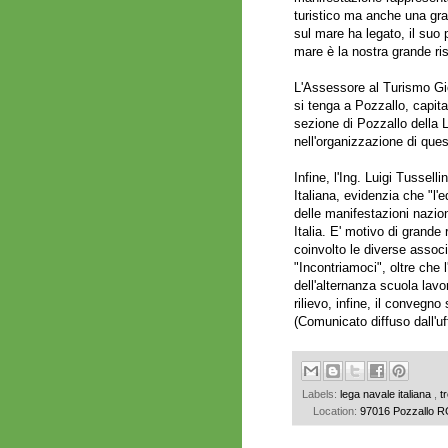
turistico ma anche una gr
sul mare ha legato, il suo 
mare è la nostra grande ri
L'Assessore al Turismo Gio
si tenga a Pozzallo, capita
sezione di Pozzallo della
nell'organizzazione di ques
Infine, l'Ing. Luigi Tussel
Italiana, evidenzia che "l'
delle manifestazioni nazion
Italia. E' motivo di grande
coinvolto le diverse associ
"Incontriamoci", oltre che 
dell'alternanza scuola lavor
rilievo, infine, il convegn
(Comunicato diffuso dall'u
Labels:
lega navale italiana
,
t
Location:
97016 Pozzallo RG,