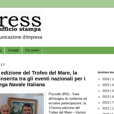
municazione d'impresa
g
Contatti
Chi siamo
017
edizione del Trofeo del Mare, la
Archivio bl
nserita tra gli eventi nazionali per i
►
2026
( 1
ega Navale Italiana
►
2025
( 3
►
2024
( 4
Pozzallo (RG) - Sarà
►
2023
( 4
all'insegna di conferme ed
►
2022
( 7
eccelse partecipazioni, la
17esima edizione del
►
2021
( 1
Trofeo del Mare – Uomini