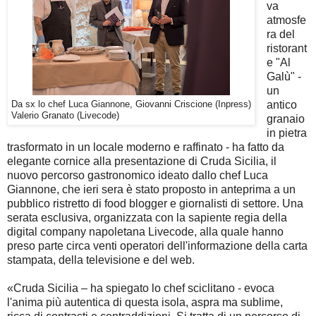
va
atmosfe
ra del
ristorant
e "Al
Galù" -
un
antico
Da sx lo chef Luca Giannone, Giovanni Criscione (Inpress)
Valerio Granato (Livecode)
granaio
in pietra
trasformato in un locale moderno e raffinato - ha fatto da
elegante cornice alla presentazione di Cruda Sicilia, il
nuovo percorso gastronomico ideato dallo chef Luca
Giannone, che ieri sera è stato proposto in anteprima a un
pubblico ristretto di food blogger e giornalisti di settore. Una
serata esclusiva, organizzata con la sapiente regia della
digital company napoletana Livecode, alla quale hanno
preso parte circa venti operatori dell'informazione della carta
stampata, della televisione e del web.
«Cruda Sicilia – ha spiegato lo chef sciclitano - evoca
l'anima più autentica di questa isola, aspra ma sublime,