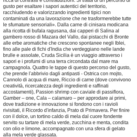
ricca di contrasti e contraddizioni. Si tratta di un percorso di
gusto per esaltare i sapori autentici del territorio,
racchiudendo e valorizzando ingredienti tipici non
contaminati da una lavorazione che ne trasformerebbe tutte
le sfumature sensoriali». Dalla carne di cinisara modicana
alla ricotta di bufala ragusana, dai capperi di Salina al
gambero rosso di Mazara del Vallo, dai pistacchi di Bronte
alle erbe aromatiche che crescono spontanee negli Iblei,
fino alle pale di fichi d'India che verdeggiano nelle lande
brulle e assolate, Cruda Sicilia è un viaggio attraverso i
sapori e i profumi di una terra circondata dal mare ma
campagnola. Quattro le tappe di questo percorso del gusto,
che prende l'abbrivio dagli antipasti - Ostrica con mojto,
Cannolo di acqua di mare, Riccio di carne (dove convivono
creatività, ricercatezza degli ingredienti e raffinati
accostamenti), Passion shrimp con caviale di passiflora,
Gamber – one, Cala – calamaro – per approdare ai primi,
dove tradizione e innovazione si fondono con i ravioli
rivisitati, il Ricordo d'infanzia, Prato di Primavera. Per finire
con il dolce, un tortino caldo di mela dal cuore fondente
servito su tartare di mela verde, zucchina e menta, condita
con olio e limone, accompagnato con una sfera di gelato
alla mela verde glassata.