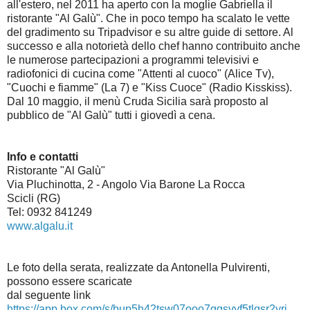
all'estero, nel 2011 ha aperto con la moglie Gabriella il
ristorante "Al Galù". Che in poco tempo ha scalato le vette
del gradimento su Tripadvisor e su altre guide di settore. Al
successo e alla notorietà dello chef hanno contribuito anche
le numerose partecipazioni a programmi televisivi e
radiofonici di cucina come "Attenti al cuoco" (Alice Tv),
"Cuochi e fiamme" (La 7) e "Kiss Cuoce" (Radio Kisskiss).
Dal 10 maggio, il menù Cruda Sicilia sarà proposto al
pubblico de "Al Galù" tutti i giovedì a cena.
Info e contatti
Ristorante "Al Galù"
Via Pluchinotta, 2 - Angolo Via Barone La Rocca
Scicli (RG)
Tel: 0932 841249
www.algalu.it
Le foto della serata, realizzate da Antonella Pulvirenti,
possono essere scaricate
dal seguente link
https://app.box.com/s/bup5h42tsw07ooo7ggsvyf5tlgsr2yri