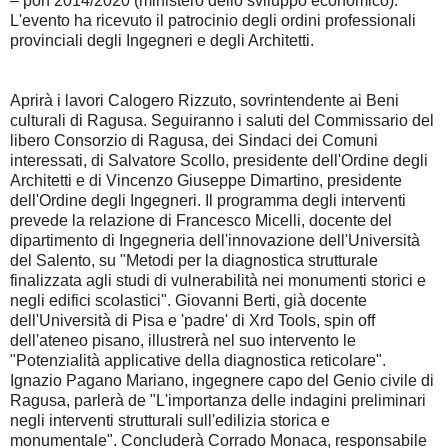
– pon 2014/2020 (ministero dello sviluppo economico).
L'evento ha ricevuto il patrocinio degli ordini professionali
provinciali degli Ingegneri e degli Architetti.
Aprirà i lavori Calogero Rizzuto, sovrintendente ai Beni
culturali di Ragusa. Seguiranno i saluti del Commissario del
libero Consorzio di Ragusa, dei Sindaci dei Comuni
interessati, di Salvatore Scollo, presidente dell'Ordine degli
Architetti e di Vincenzo Giuseppe Dimartino, presidente
dell'Ordine degli Ingegneri. Il programma degli interventi
prevede la relazione di Francesco Micelli, docente del
dipartimento di Ingegneria dell'innovazione dell'Università
del Salento, su "Metodi per la diagnostica strutturale
finalizzata agli studi di vulnerabilità nei monumenti storici e
negli edifici scolastici". Giovanni Berti, già docente
dell'Università di Pisa e 'padre' di Xrd Tools, spin off
dell'ateneo pisano, illustrerà nel suo intervento le
"Potenzialità applicative della diagnostica reticolare".
Ignazio Pagano Mariano, ingegnere capo del Genio civile di
Ragusa, parlerà de "L'importanza delle indagini preliminari
negli interventi strutturali sull'edilizia storica e
monumentale". Concluderà Corrado Monaca, responsabile