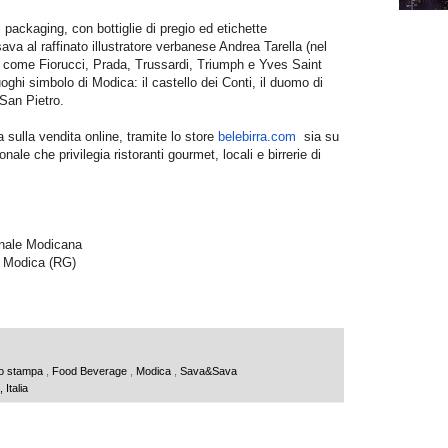
l packaging, con bottiglie di pregio ed etichette
 al raffinato illustratore verbanese Andrea Tarella (nel
i come Fiorucci, Prada, Trussardi, Triumph e Yves Saint
uoghi simbolo di Modica: il castello dei Conti, il duomo di
 San Pietro.
a sulla vendita online, tramite lo store
belebirra.com
sia su
ale che privilegia ristoranti gourmet, locali e birrerie di
ianale Modicana
, Modica (RG)
o stampa
,
Food Beverage
,
Modica
,
Sava&Sava
Italia