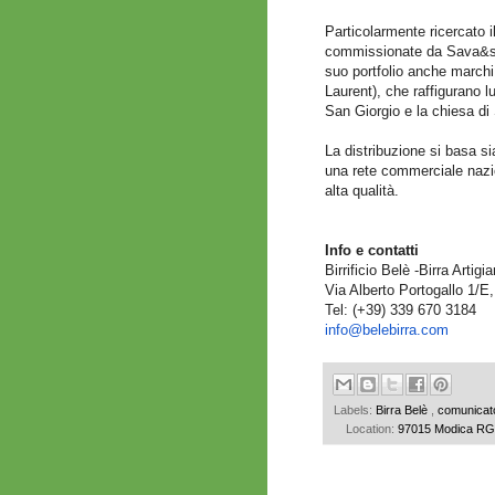
Particolarmente ricercato i
commissionate da Sava&sava
suo portfolio anche march
Laurent), che raffigurano l
San Giorgio e la chiesa di
La distribuzione si basa si
una rete commerciale nazion
alta qualità.
Info e contatti
Birrificio Belè -Birra Artig
Via Alberto Portogallo 1/E
Tel: (+39­) 339­ 670­ 3184­
info@belebirra.com
Labels:
Birra Belè
,
comunicat
Location:
97015 Modica RG, 