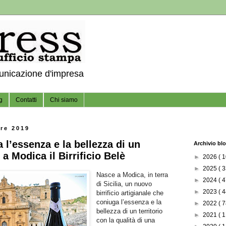
municazione d'impresa
g
Contatti
Chi siamo
re 2019
a l’essenza e la bellezza di un
Archivio bl
 a Modica il Birrificio Belè
►
2026
( 1
►
2025
( 3
Nasce a Modica, in terra
►
2024
( 4
di Sicilia, un nuovo
►
2023
( 4
birrificio artigianale che
coniuga l’essenza e la
►
2022
( 7
bellezza di un territorio
►
2021
( 1
con la qualità di una