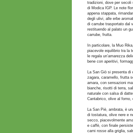
tradizioni, dove per secoli 
di Modica IGP. Le note flore
appena stappata, rimandan
degli ulivi, alle erbe arom
di carrube trasportato dal
restituendo al palato un gu
carrube, frutta.
In particolare, la Muo Rik
piacevole equilibrio tra la
le regala un’amarezza deli
bene con aperitivi, formaggi
La San Giò si presenta di c
zagara, caramello, frutta s
amara, con sensazioni malt
bianche, risotti di terra, s
naturale con salsa di datte
Cantabrico, olive al forno, 
La San Piè, ambrata, è una
di tostatura, olive nere e 
secco, piacevolmente amar
e caffè, con finale persist
carni rosse alla griglia, sa