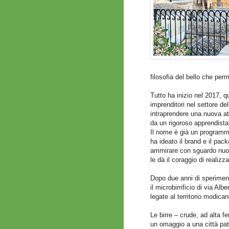
filosofia del bello che per
Tutto ha inizio nel 2017, q
imprenditori nel settore de
intraprendere una nuova att
da un rigoroso apprendistato
Il nome è già un program
ha ideato il brand e il pac
ammirare con sguardo nuov
le dà il coraggio di realizz
Dopo due anni di sperimenta
il microbirrificio di via Al
legate al territorio modican
Le birre – crude, ad alta fe
un omaggio a una città pat