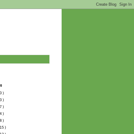
og
0 )
3 )
7 )
4 )
8 )
15 )