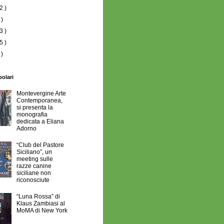
2 )
 )
3 )
5 )
 )
polari
Montevergine Arte
Contemporanea,
si presenta la
monografia
dedicata a Eliana
Adorno
“Club del Pastore
Siciliano”, un
meeting sulle
razze canine
siciliane non
riconosciute
“Luna Rossa” di
Klaus Zambiasi al
MoMA di New York