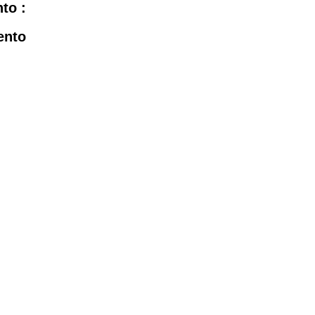
to :
ento