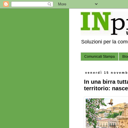
Soluzioni per la co
Comunicati Stampa
Blo
venerdì 15 novemb
In una birra tutt
territorio: nasce