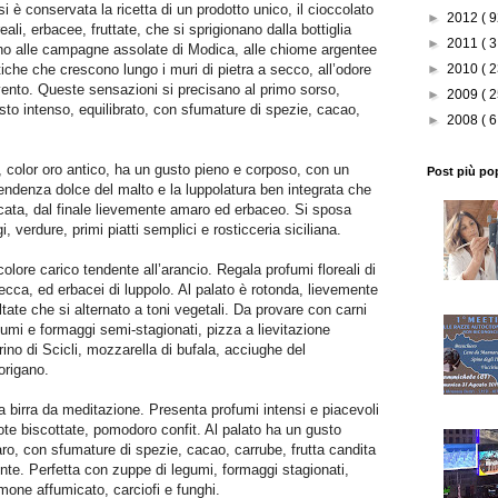
si è conservata la ricetta di un prodotto unico, il cioccolato
►
2012
( 9
ali, erbacee, fruttate, che si sprigionano dalla bottiglia
►
2011
( 3
o alle campagne assolate di Modica, alle chiome argentee
atiche che crescono lungo i muri di pietra a secco, all’odore
►
2010
( 2
 vento. Queste sensazioni si precisano al primo sorso,
►
2009
( 2
sto intenso, equilibrato, con sfumature di spezie, cacao,
►
2008
( 6
a, color oro antico, ha un gusto pieno e corposo, con un
Post più po
 tendenza dolce del malto e la luppolatura ben integrata che
cata, dal finale lievemente amaro ed erbaceo. Si sposa
, verdure, primi piatti semplici e rosticceria siciliana.
olore carico tendente all’arancio. Regala profumi floreali di
ecca, ed erbacei di luppolo. Al palato è rotonda, lievemente
ate che si alternato a toni vegetali. Da provare con carni
alumi e formaggi semi-stagionati, pizza a lievitazione
rino di Scicli, mozzarella di bufala, acciughe del
origano.
 birra da meditazione. Presenta profumi intensi e piacevoli
note biscottate, pomodoro confit. Al palato ha un gusto
o, con sfumature di spezie, cacao, carrube, frutta candita
ente. Perfetta con zuppe di legumi, formaggi stagionati,
lmone affumicato, carciofi e funghi.