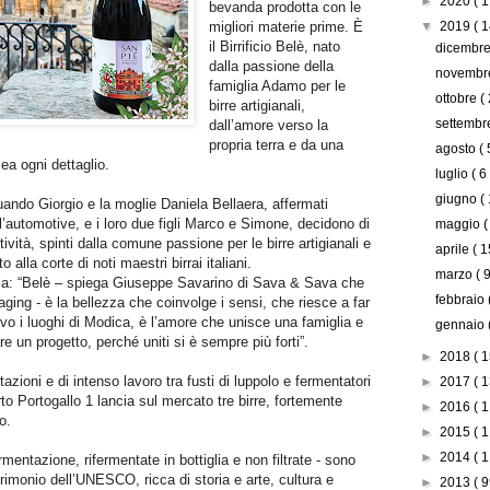
►
2020
( 1
bevanda prodotta con le
migliori materie prime. È
▼
2019
( 1
il Birrificio Belè, nato
dicembr
dalla passione della
novemb
famiglia Adamo per le
ottobre
(
birre artigianali,
settemb
dall’amore verso la
propria terra e da una
agosto
( 
mea ogni dettaglio.
luglio
( 6
giugno
(
uando Giorgio e la moglie Daniela Bellaera, affermati
ll’automotive, e i loro due figli Marco e Simone, decidono di
maggio
(
ività, spinti dalla comune passione per le birre artigianali e
aprile
( 1
 alla corte di noti maestri birrai italiani.
marzo
( 9
ma: “Belè – spiega Giuseppe Savarino di Sava & Sava che
febbraio
kaging - è la bellezza che coinvolge i sensi, che riesce a far
o i luoghi di Modica, è l’amore che unisce una famiglia e
gennaio
are un progetto, perché uniti si è sempre più forti”.
►
2018
( 1
zioni e di intenso lavoro tra fusti di luppolo e fermentatori
►
2017
( 1
berto Portogallo 1 lancia sul mercato tre birre, fortemente
►
2016
( 1
o.
►
2015
( 1
►
2014
( 1
rmentazione, rifermentate in bottiglia e non filtrate - sono
rimonio dell’UNESCO, ricca di storia e arte, cultura e
►
2013
( 9