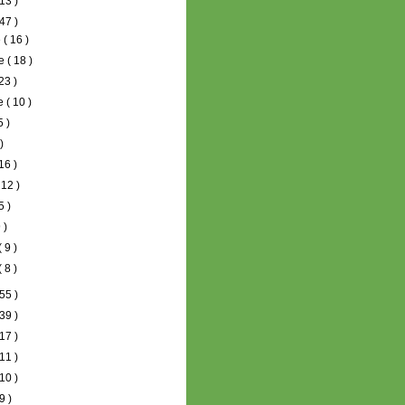
13 )
47 )
e
( 16 )
re
( 18 )
 23 )
re
( 10 )
5 )
 )
 16 )
 12 )
5 )
 )
( 9 )
( 8 )
55 )
39 )
17 )
11 )
10 )
9 )