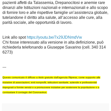
pazienti affetti da Talassemia, Drepanocitosi e anemie rare
dinanzi alle Istituzioni nazionali e internazionali e allo scopo
di fornire loro e alle rispettive famiglie un’assistenza globale,
tutelandone il diritto alla salute, all’accesso alle cure, alla
parità sociale, alle opportunità di lavoro.
Link allo spot
https://youtu.be/7x29JDNmdVw
Chi fosse interessato alla versione in alta definizione, può
richiederla telefonando a Giuseppe Savarino (cell. 340 314
6273)
---
Questo comunicato è diffuso a titolo gratuito dall'agenzia INpress, come supporto alle
iniziative di associazioni, enti nonprofit, istituzioni sanitarie, aziende e professionisti
impegnati a fornire servizi o a promuovere iniziative per sostenere la popolazione o a
contrastare il contagio del Coronavirus.