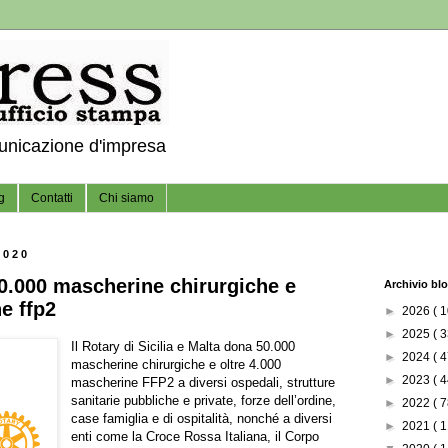
municazione d'impresa
g
Contatti
Chi siamo
2020
50.000 mascherine chirurgiche e
Archivio bl
e ffp2
►
2026
( 1
►
2025
( 3
Il Rotary di Sicilia e Malta dona 50.000
►
2024
( 4
mascherine chirurgiche e oltre 4.000
►
2023
( 4
mascherine FFP2 a diversi ospedali, strutture
sanitarie pubbliche e private, forze dell’ordine,
►
2022
( 7
case famiglia e di ospitalità, nonché a diversi
►
2021
( 1
enti come la Croce Rossa Italiana, il Corpo