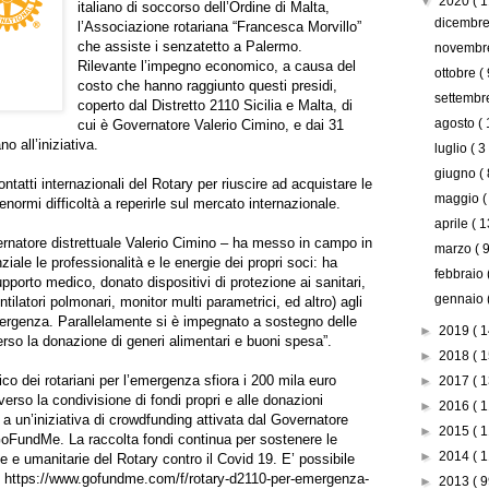
▼
2020
( 1
italiano di soccorso dell’Ordine di Malta,
dicembr
l’Associazione rotariana “Francesca Morvillo”
che assiste i senzatetto a Palermo.
novemb
Rilevante l’impegno economico, a causa del
ottobre
( 
costo che hanno raggiunto questi presidi,
settemb
coperto dal Distretto 2110 Sicilia e Malta, di
agosto
( 
cui è Governatore Valerio Cimino, e dai 31
no all’iniziativa.
luglio
( 3
giugno
( 
 contatti internazionali del Rotary per riuscire ad acquistare le
maggio
(
normi difficoltà a reperirle sul mercato internazionale.
aprile
( 1
vernatore distrettuale Valerio Cimino – ha messo in campo in
marzo
( 9
ale le professionalità e le energie dei propri soci: ha
febbraio
supporto medico, donato dispositivi di protezione ai sanitari,
gennaio
tilatori polmonari, monitor multi parametrici, ed altro) agli
mergenza. Parallelamente si è impegnato a sostegno delle
►
2019
( 1
verso la donazione di generi alimentari e buoni spesa”.
►
2018
( 1
o dei rotariani per l’emergenza sfiora i 200 mila euro
►
2017
( 1
erso la condivisione di fondi propri e alle donazioni
►
2016
( 1
 a un’iniziativa di crowdfunding attivata dal Governatore
►
2015
( 1
GoFundMe. La raccolta fondi continua per sostenere le
►
2014
( 1
ie e umanitarie del Rotary contro il Covid 19. E’ possibile
o
https://www.gofundme.com/f/rotary-d2110-per-emergenza-
►
2013
( 9