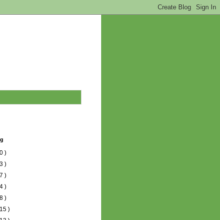
og
0 )
3 )
7 )
4 )
8 )
15 )