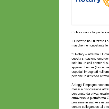
Club siciliani che partecipa
Il Distretto ha utilizzato i
mascherine nonostante le e
“Il Rotary – afferma il Go
questa situazione emergenzi
istituito un call center di 
apparecchiature (tra cui ven
ospedali impegnati nell’e
persone in difficoltà attra
Ad oggi l’impegno economic
messi a disposizione attrav
pervenute da privati grazie
attraverso la piattaforma 
prossime iniziative sanitar
donare collegandosi al sit