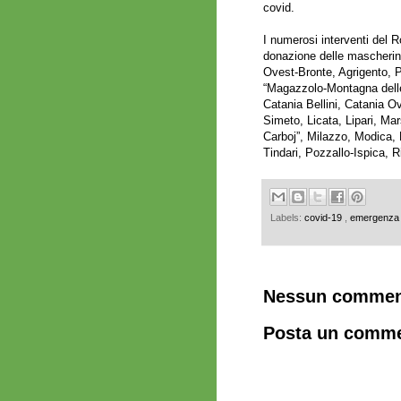
covid
.
I numerosi interventi del R
donazione delle mascherin
Ovest-Bronte, Agrigento, 
“Magazzolo-Montagna delle 
Catania Bellini, Catania 
Simeto, Licata, Lipari, Mar
Carboj”, Milazzo, Modica,
Tindari, Pozzallo-Ispica, R
Labels:
covid-19
,
emergenza 
Nessun commen
Posta un comm