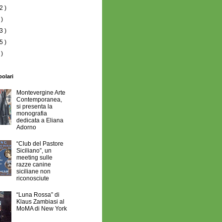
2 )
 )
3 )
5 )
 )
polari
Montevergine Arte
Contemporanea,
si presenta la
monografia
dedicata a Eliana
Adorno
“Club del Pastore
Siciliano”, un
meeting sulle
razze canine
siciliane non
riconosciute
“Luna Rossa” di
Klaus Zambiasi al
MoMA di New York