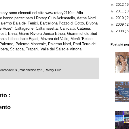
►
2012
( 9
►
2011
( 3
otary sono elencati nel sito
www.rotary2110.it
. Alla
e hanno partecipato i Rotary Club Acicastello, Aetna Nord
►
2010
( 2
Palermo Baia dei Fenici, Barcellona Pozzo di Gotto, Bivona
►
2009
( 2
Rose”, Caltagirone, Caltanissetta, Canicattì, Catania,
►
2008
( 6
Ovest, Enna, Giarre-Riviera Jonico Etnea, Grammichele-Sud
sala Lilibeo-Isole Egadi, Mazara del Vallo, Menfi “Belice-
 Palermo, Palermo Monreale, Palermo Nord, Patti-Terra del
Post più po
ibera, Sciacca, Trapani, Valle del Salso e Vittoria.
coronavirus
,
mascherine ffp2
,
Rotary Club
to :
ento