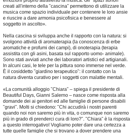
emozioni proprio attraverso la musica. Gli "spazi sonori"
creati all'interno della "cascina" permettono di utilizzare la
musica come spazio individuale per contenere le loro ansie
e riuscire a dare armonia psicofisica e benessere al
soggetto in ascolto».
Nella cascina si sviluppa anche il rapporto con la natura: si
svolgono attività di aromaterapia (la conoscenza di erbe
aromatiche e profumi dei campi), di onoterapia (terapia
assistita con gli asini, basata sul rapporto uomo- animale).
Sono stati avviati anche dei laboratori artistici ed artigianali.
In alcuni casi, le tele per la pittura sono immerse nel verde.
È il cosiddetto "giardino terapeutico": il contatto con la
natura diventa curativo per i soggetti con malattie mentali.
«La comunità alloggio "Chiara" – spiega il presidente di
Beautiful Days, Gianni Salerno – nasce come risposta alla
domande dei ai genitori ed alle famiglie di persone disabili
"gravi". Molti si chiedono: "Chi accudirà i nostri parenti
quando noi non saremo più in vita, o comunque non saremo
più in grado di prenderci cura di loro?". "Chiara" è la risposta
a questo interrogativo! Vogliamo poter dare una certezza a
tutte quelle famiglie che si trovano a dover prendere una