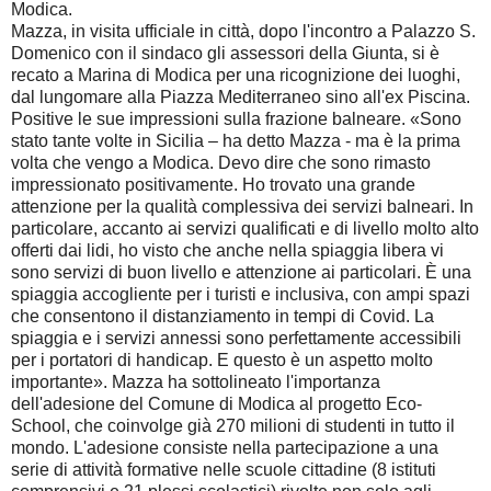
Modica.
Mazza, in visita ufficiale in città, dopo l'incontro a Palazzo S.
Domenico con il sindaco gli assessori della Giunta, si è
recato a Marina di Modica per una ricognizione dei luoghi,
dal lungomare alla Piazza Mediterraneo sino all'ex Piscina.
Positive le sue impressioni sulla frazione balneare. «Sono
stato tante volte in Sicilia – ha detto Mazza - ma è la prima
volta che vengo a Modica. Devo dire che sono rimasto
impressionato positivamente. Ho trovato una grande
attenzione per la qualità complessiva dei servizi balneari. In
particolare, accanto ai servizi qualificati e di livello molto alto
offerti dai lidi, ho visto che anche nella spiaggia libera vi
sono servizi di buon livello e attenzione ai particolari. È una
spiaggia accogliente per i turisti e inclusiva, con ampi spazi
che consentono il distanziamento in tempi di Covid. La
spiaggia e i servizi annessi sono perfettamente accessibili
per i portatori di handicap. E questo è un aspetto molto
importante». Mazza ha sottolineato l'importanza
dell'adesione del Comune di Modica al progetto Eco-
School, che coinvolge già 270 milioni di studenti in tutto il
mondo. L'adesione consiste nella partecipazione a una
serie di attività formative nelle scuole cittadine (8 istituti