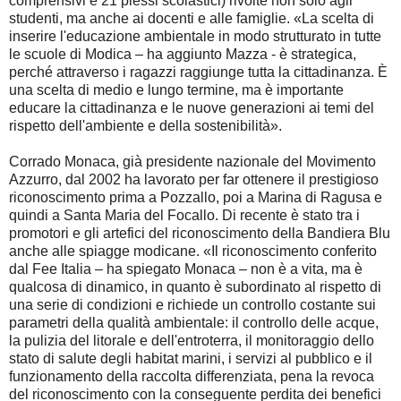
comprensivi e 21 plessi scolastici) rivolte non solo agli
studenti, ma anche ai docenti e alle famiglie. «La scelta di
inserire l'educazione ambientale in modo strutturato in tutte
le scuole di Modica – ha aggiunto Mazza - è strategica,
perché attraverso i ragazzi raggiunge tutta la cittadinanza. È
una scelta di medio e lungo termine, ma è importante
educare la cittadinanza e le nuove generazioni ai temi del
rispetto dell'ambiente e della sostenibilità».
Corrado Monaca, già presidente nazionale del Movimento
Azzurro, dal 2002 ha lavorato per far ottenere il prestigioso
riconoscimento prima a Pozzallo, poi a Marina di Ragusa e
quindi a Santa Maria del Focallo. Di recente è stato tra i
promotori e gli artefici del riconoscimento della Bandiera Blu
anche alle spiagge modicane. «Il riconoscimento conferito
dal Fee Italia – ha spiegato Monaca – non è a vita, ma è
qualcosa di dinamico, in quanto è subordinato al rispetto di
una serie di condizioni e richiede un controllo costante sui
parametri della qualità ambientale: il controllo delle acque,
la pulizia del litorale e dell'entroterra, il monitoraggio dello
stato di salute degli habitat marini, i servizi al pubblico e il
funzionamento della raccolta differenziata, pena la revoca
del riconoscimento con la conseguente perdita dei benefici