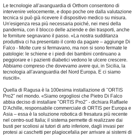
Le tecnologie all'avanguardia di Orthom consentono di
intervenire velocemente, e dopo poche ore dalla valutazione
tecnica si può già ricevere il dispositivo medico su misura.
Un'esigenza resa più necessaria poiché, nei mesi della
pandemia, con il blocco delle aziende e dei trasporti, anche
le forniture segnavano il passo. «La nostra sudditanza
produttiva ci ha presentato il conto da pagare – aggiunge Di
Falco - Molte cure si fermavano, ma non si sono fermate le
patologie: le schiene e i piedi dei bambini continuano a
peggiorare e i pazienti diabetici vedono le ulcere crescere.
Abbiamo compreso che dovevamo avere qui, in Sicilia, la
tecnologia all'avanguardia del Nord Europa. E ci siamo
riusciti».
Quella di Ragusa è la 100esima installazione di "ORTIS
Pro2" nel mondo. «Siamo orgogliosi che Pietro Di Falco
abbia deciso di installare "ORTIS Pro2" - dichiara Raffaele
D'Achille, responsabile commerciale di ORTIS per Europa e
Asia – essa è la soluzione robotica di fresatura più recente
nel centro-sud Italia; il sistema permette di realizzare dai
busti per scoliosi ai tutori di arto inferiore, dagli invasi per
protesi ai caschetti per plagiocefalia per arrivare ai sistemi di