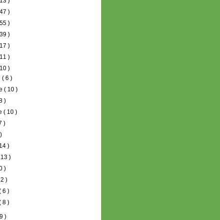
13 )
47 )
55 )
39 )
17 )
11 )
10 )
e
( 6 )
re
( 10 )
8 )
re
( 10 )
7 )
 )
 14 )
 13 )
0 )
12 )
( 6 )
( 8 )
9 )