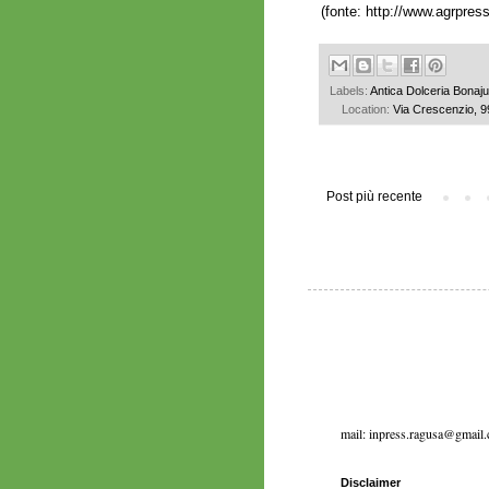
(fonte:
http://www.agrpress
Labels:
Antica Dolceria Bonaj
Location:
Via Crescenzio, 9
Post più recente
mail: inpress.ragusa@gmail
Disclaimer