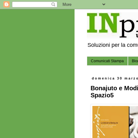
Soluzioni per la co
Comunicati Stampa
Blo
domenica 30 marz
Bonajuto e Modic
Spazio5