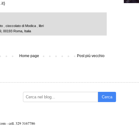
.it
)
uto
,
cioccolato di Modica
,
libri
9, 00193 Roma, Italia
Home page
Post più vecchio
Cerca
.com -
cell. 329 3167786