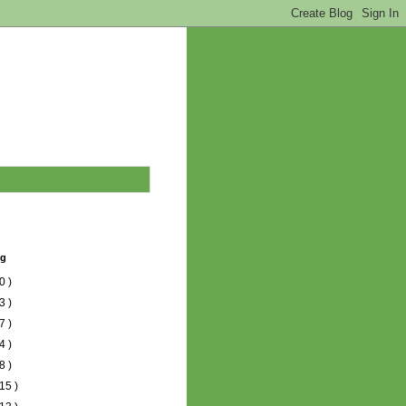
og
0 )
3 )
7 )
4 )
8 )
15 )