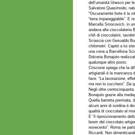
dell’umanità Unesco per le 
Salvatore Quasimodo, nato
“Oscuramente forte è la vit
“terra impareggiabile”. E no
Marcella Smocovich, in un 
andava alla cioccolateria 
chili di cioccolatini, tavol
Sciascia con Gesualdo Buf
chilometri. Capitò a lui st
una cena a Barcellona Sci
Dolceria Bonajuto realizza
qualunque altro posto.
Criscione spiega che la dif
artigianali è la mancanza d
fave: “La lavorazione, effe
ma non lo zucchero”. Da qu
Negli oltre centocinquanta 
Bonajuto grazie alla medag
Quella barretta premiata, 
alcuni anni di sordina è di
qualità di cioccolato al mo
E “il riposizionamento dell
boom del cioccolato artigia
novecento”. Roma ne parla 
Riccardi. Non dimenticandos