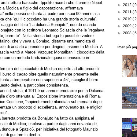
architetture barocche. Ippolito ricorda che il premio Nobel
►
2012
( 9
 a Modica e figlio del capostazione, affermava
►
2011
( 3
a” nella poesia dedicata al padre per i suoi 90 anni e alla
ta che “qui il cioccolato ha una grande storia culturale”.
►
2010
( 2
saggio del libro “La dolceria Bonajuto”, ricorda quando
►
2009
( 2
Bonajuto con lo scrittore Leonardo Sciascia che le “regalava
►
2008
( 6
ette, barrette”. Nella storica bottega fu possibile vedere
alino, che viveva a Comiso, distante una manciata di
esso di andarlo a prendere per dirigersi insieme a Modica. A
Post più po
ascia vantò a Marcel Vazquez Montalban il cioccolato della
to con un metodo tradizionale quasi sconosciuto in
ferenza del cioccolato di Modica rispetto ad altri prodotti
i burro di cacao oltre quello naturalmente presente nelle
ttuata a temperature non superiori a 45°, scioglie il burro
esto deriva la particolare consistenza.
anni di storia, il 1911 è un anno memorabile per la Dolceria
lia d’oro ottenuta all’Esposizione internazionale di Roma.
dice Criscione, “sapientemente rilanciata sul mercato dopo
ventata un prodotto di eccellenza, annoverato tra le migliori
ndo”.
a barretta prodotta da Bonajuto ha fatto da apripista al
nale di Modica, esploso a partire dagli anni novanta del
dunque a Spazio5, per iniziativa del fotografo Maurizio
i di gustare in diretta.