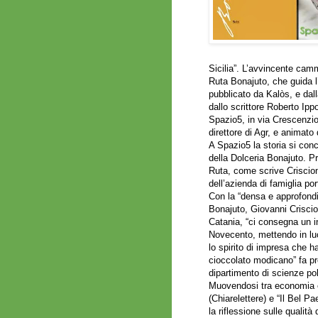
Sicilia”. L’avvincente cam
Ruta Bonajuto, che guida l
pubblicato da Kalòs, e dal
dallo scrittore Roberto Ippo
Spazio5, in via Crescenzio
direttore di Agr, e animat
A Spazio5 la storia si conc
della Dolceria Bonajuto. Pr
Ruta, come scrive Criscion
dell’azienda di famiglia por
Con la “densa e approfondit
Bonajuto, Giovanni Criscio
Catania, “ci consegna un in
Novecento, mettendo in luce
lo spirito di impresa che ha
cioccolato modicano” fa pr
dipartimento di scienze poli
Muovendosi tra economia e le
(Chiarelettere) e “Il Bel P
la riflessione sulle qualità