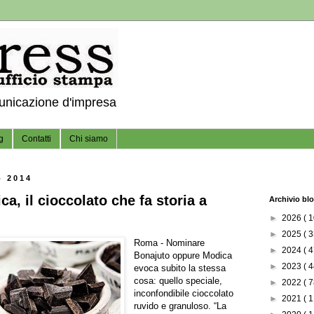
municazione d'impresa
g
Contatti
Chi siamo
o 2014
a, il cioccolato che fa storia a
Archivio bl
►
2026
( 1
►
2025
( 3
Roma - Nominare
►
2024
( 4
Bonajuto oppure Modica
►
2023
( 4
evoca subito la stessa
cosa: quello speciale,
►
2022
( 7
inconfondibile cioccolato
►
2021
( 1
ruvido e granuloso. “La