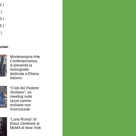
2 )
 )
3 )
5 )
 )
polari
Montevergine Arte
Contemporanea,
si presenta la
monografia
dedicata a Eliana
Adorno
“Club del Pastore
Siciliano”, un
meeting sulle
razze canine
siciliane non
riconosciute
“Luna Rossa” di
Klaus Zambiasi al
MoMA di New York