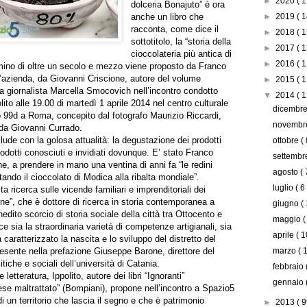
►
2020
( 1
dolceria Bonajuto” è ora
anche un libro che
►
2019
( 1
racconta, come dice il
►
2018
( 1
sottotitolo, la “storia della
►
2017
( 1
cioccolateria più antica di
►
2016
( 1
mino di oltre un secolo e mezzo viene proposto da Franco
’azienda, da Giovanni Criscione, autore del volume
►
2015
( 1
la giornalista Marcella Smocovich nell’incontro condotto
▼
2014
( 1
lito alle 19.00 di martedì 1 aprile 2014 nel centro culturale
dicembr
 99d a Roma, concepito dal fotografo Maurizio Riccardi,
novemb
o da Giovanni Currado.
lude con la golosa attualità: la degustazione dei prodotti
ottobre
( 
odotti conosciuti e invidiati dovunque. E’ stato Franco
settemb
e, a prendere in mano una ventina di anni fa “le redini
agosto
( 
tando il cioccolato di Modica alla ribalta mondiale”.
luglio
( 6
a ricerca sulle vicende familiari e imprenditoriali dei
ne”, che è dottore di ricerca in storia contemporanea a
giugno
(
edito scorcio di storia sociale della città tra Ottocento e
maggio
(
 sia la straordinaria varietà di competenze artigianali, sia
aprile
( 1
 caratterizzato la nascita e lo sviluppo del distretto del
esente nella prefazione Giuseppe Barone, direttore del
marzo
( 
tiche e sociali dell’università di Catania.
febbraio
tteratura, Ippolito, autore dei libri “Ignoranti”
gennaio
aese maltrattato” (Bompiani), propone nell’incontro a Spazio5
 di un territorio che lascia il segno e che è patrimonio
►
2013
( 9