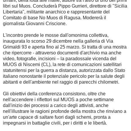
umani, della lotta alle mafie, autore tra l'altro di uno dei primi
libri sul Muos. Concluderà Pippo Gurrieri, direttore di "Sicilia
Libertaria", militante anarchico e rappresentante del
Comitato di base No Muos di Ragusa. Modererà il
giornalista Giovanni Criscione.
L'incontro prende le mosse dall'omonima collettiva,
inaugurata lo scorso 29 dicembre nella galleria di Via
Grimaldi 93 e aperta fino al 25 marzo. Si tratta di una mostra
che ripercorre - attraverso documenti d'archivio ma anche
video, fotografie, incisioni – la paradossale vicenda del
MUOS di Niscemi (CL), la rete di comunicazioni satellitari
statunitensi per la guerra a distanza, autorizzata dallo Stato
italiano nonostante il potenziale pericolo per la salute degli
abitanti e dell'ambiente nel raggio di parecchi chilometri.
Gli obiettivi della conferenza consistono, oltre che
nell'accendere i riflettori sul MUOS a poche settimane
dall'inizio dei processi a carico degli attivisti, anche
nell'illustrare le ragioni profonde della mostra che rinviano a
un'arte capace di saltare fuori dagli schemi, pronta a
impegnarsi in battaglie civili, per i diritti e le libertà.