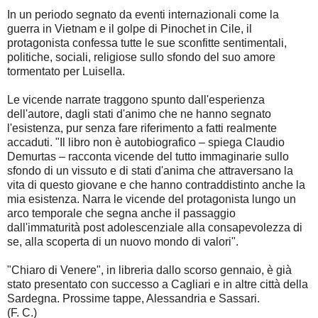
In un periodo segnato da eventi internazionali come la
guerra in Vietnam e il golpe di Pinochet in Cile, il
protagonista confessa tutte le sue sconfitte sentimentali,
politiche, sociali, religiose sullo sfondo del suo amore
tormentato per Luisella.
Le vicende narrate traggono spunto dall'esperienza
dell'autore, dagli stati d'animo che ne hanno segnato
l'esistenza, pur senza fare riferimento a fatti realmente
accaduti. "Il libro non è autobiografico – spiega Claudio
Demurtas – racconta vicende del tutto immaginarie sullo
sfondo di un vissuto e di stati d'anima che attraversano la
vita di questo giovane e che hanno contraddistinto anche la
mia esistenza. Narra le vicende del protagonista lungo un
arco temporale che segna anche il passaggio
dall'immaturità post adolescenziale alla consapevolezza di
se, alla scoperta di un nuovo mondo di valori".
"Chiaro di Venere", in libreria dallo scorso gennaio, è già
stato presentato con successo a Cagliari e in altre città della
Sardegna. Prossime tappe, Alessandria e Sassari.
(F. C.)