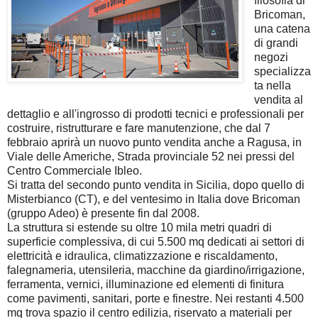
filosofia di
Bricoman,
una catena
di grandi
negozi
specializza
ta nella
vendita al
dettaglio e all'ingrosso di prodotti tecnici e professionali per
costruire, ristrutturare e fare manutenzione, che dal 7
febbraio aprirà un nuovo punto vendita anche a Ragusa, in
Viale delle Americhe, Strada provinciale 52 nei pressi del
Centro Commerciale Ibleo.
Si tratta del secondo punto vendita in Sicilia, dopo quello di
Misterbianco (CT), e del ventesimo in Italia dove Bricoman
(gruppo Adeo) è presente fin dal 2008.
La struttura si estende su oltre 10 mila metri quadri di
superficie complessiva, di cui 5.500 mq dedicati ai settori di
elettricità e idraulica, climatizzazione e riscaldamento,
falegnameria, utensileria, macchine da giardino/irrigazione,
ferramenta, vernici, illuminazione ed elementi di finitura
come pavimenti, sanitari, porte e finestre. Nei restanti 4.500
mq trova spazio il centro edilizia, riservato a materiali per