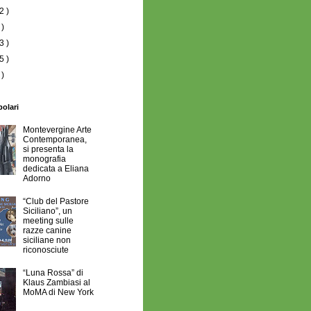
2 )
 )
3 )
5 )
 )
polari
Montevergine Arte
Contemporanea,
si presenta la
monografia
dedicata a Eliana
Adorno
“Club del Pastore
Siciliano”, un
meeting sulle
razze canine
siciliane non
riconosciute
“Luna Rossa” di
Klaus Zambiasi al
MoMA di New York