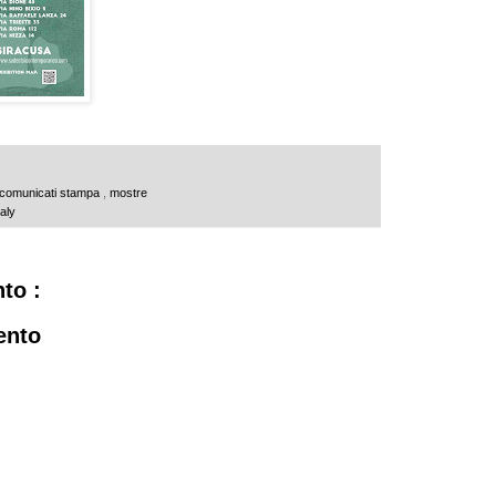
comunicati stampa
,
mostre
taly
to :
ento