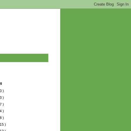
og
0 )
3 )
7 )
4 )
8 )
15 )