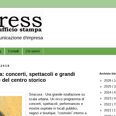
municazione d'impresa
g
Contatti
Chi siamo
 2018
a: concerti, spettacoli e grandi
Archivio bl
e del centro storico
►
2026
( 1
►
2025
( 3
►
2024
( 4
Siracusa - Una grande istallazione su
►
2023
( 4
scala urbana. Un ricco programma di
concerti, spettacoli, performances e
►
2022
( 7
mostre ospitate in locali pubblici,
►
2021
( 1
negozi e boutique, “costruito” intorno a