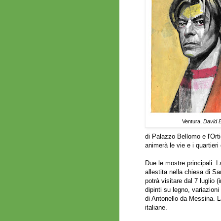
Ventura,
David 
di Palazzo Bellomo e l'Orti
animerà le vie e i quartieri
Due le mostre principali. L
allestita nella chiesa di S
potrà visitare dal 7 luglio
dipinti su legno, variazion
di Antonello da Messina. La
italiane.