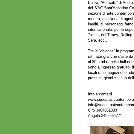
L’altra, “Portraits” di And
del S'AC-Sant'Agostino Co
sezione di arte contempora
mostra, aperta dal 3 agosto
inediti, di personaggi famosi
internazionale, per le cope
Times, del Times, Rolling 
Sera, ecc..
Tra le “chicche” in progra
raffinate grafiche d’arte 
al 30 ottobre nella hall del
sono a ingresso gratuito. 
locali e nei negozi che ade
prossimi giorni sul sito del
Info e contatti
www.sudestasicontempor
info@sudestasicontempo
Ciro 3404061833
Angelo 3492664771