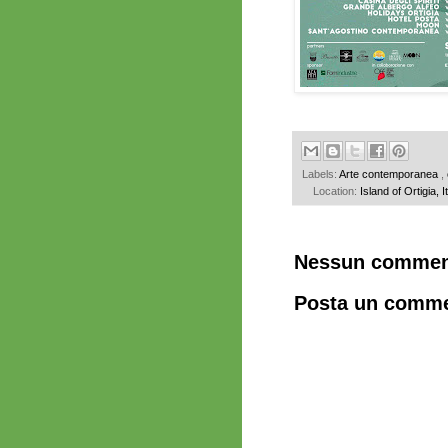
Labels:
Arte contemporanea
,
Location:
Island of Ortigia, I
Nessun commen
Posta un comm