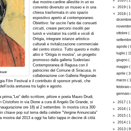
►
2020
( 1
due mostre-cardine allestite in un ex
convento divenuto un museo e in una
►
2019
( 1
chiesa trasformata in uno spazio
▼
2018
( 1
espositivo aperto al contemporaneo.
dicembr
Obiettivo: far uscire l'arte dai consueti
novemb
circuiti, creare percorsi insoliti per
ottobre
(
turisti e visitatori tra cortili e vicoli di
Ortigia, integrare istanze artistico-
settemb
culturali e rivitalizzazione commerciale
agosto
( 
del centro storico. Tutto questo e molto
luglio
( 1
altro è “Ortigia in mostra”, un progetto
promosso dalla galleria Sudestasi
giugno
(
Contemporanea di Ragusa con il
maggio
(
patrocinio del Comune di Siracusa, in
Bowie
aprile
( 1
collaborazione con Galleria Regionale
marzo
( 
gia Film Festival e il contributo di sponsor privati, che
 dell’isola aretusea tra luglio e agosto.
febbraio
gennaio
a prima,“Lei” dello scrittore, pittore e poeta Mauro Drudi,
an Cristoforo in via Dione a cura di Angelo De Grande, si
►
2017
( 1
 (inaugurazione ore 18) al 2 settembre. In mostra circa 300
►
2016
( 1
i in chiave pop sul tema della celebre "Vergine Annunciata"
►
2015
( 1
 mostra dal 2013 a oggi ha fatto tappa in decine di città
►
2014
( 1
►
2013
( 9