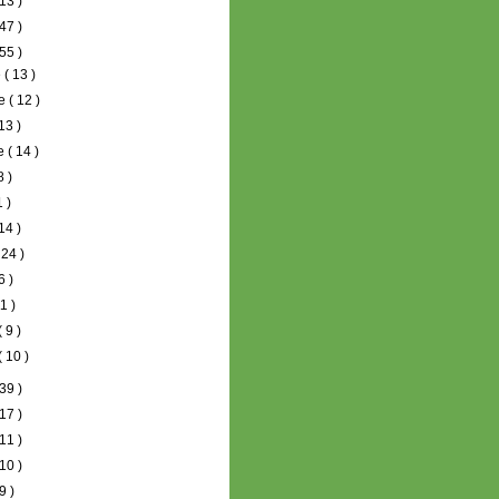
13 )
47 )
55 )
e
( 13 )
re
( 12 )
 13 )
re
( 14 )
8 )
1 )
 14 )
 24 )
6 )
11 )
( 9 )
( 10 )
39 )
17 )
11 )
10 )
9 )