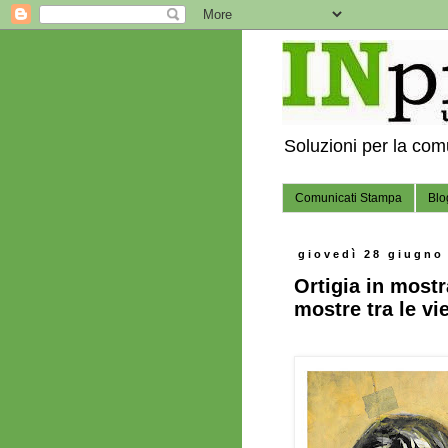
Soluzioni per la co
Comunicati Stampa
Blo
giovedì 28 giugno
Ortigia in mostr
mostre tra le vi