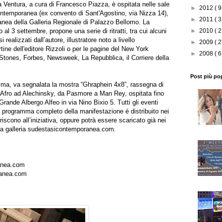
rea Ventura, a cura di Francesco Piazza, è ospitata nelle sale
►
2012
( 9
ntemporanea (ex convento di Sant'Agostino, via Nizza 14),
►
2011
( 3
nea della Galleria Regionale di Palazzo Bellomo. La
 al 3 settembre, propone una serie di ritratti, tra cui alcuni
►
2010
( 2
 realizzati dall’autore, illustratore noto a livello
►
2009
( 2
rtine dell'editore Rizzoli o per le pagine del New York
►
2008
( 6
Stones, Forbes, Newsweek, La Repubblica, il Corriere della
Post più po
mma, va segnalata la mostra “Ghraphein 4x8”, rassegna di
da Afro ad Alechinsky, da Pasmore a Man Rey, ospitata fino
 Grande Albergo Alfeo in via Nino Bixio 5. Tutti gli eventi
Il programma completo della manifestazione è distribuito nei
riscono all’iniziativa, oppure potrà essere scaricato già nei
la galleria
sudestasicontemporanea.com
.
anea.com
ranea.com