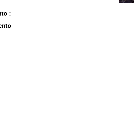
to :
ento