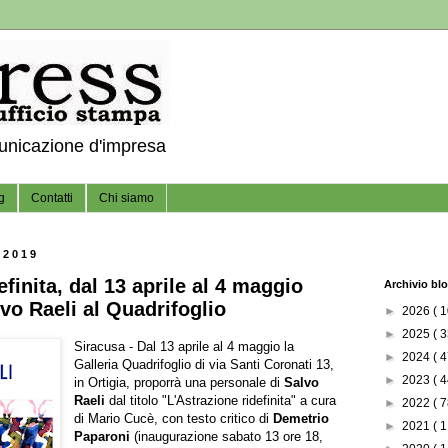
municazione d'impresa
g
Contatti
Chi siamo
 2019
efinita, dal 13 aprile al 4 maggio
Archivio bl
vo Raeli al Quadrifoglio
►
2026
( 1
►
2025
( 3
Siracusa - Dal 13 aprile al 4 maggio la
►
2024
( 4
Galleria Quadrifoglio di via Santi Coronati 13,
►
2023
( 4
in Ortigia, proporrà una personale di
Salvo
Raeli
dal titolo "L'Astrazione ridefinita" a cura
►
2022
( 7
di Mario Cucè, con testo critico di
Demetrio
►
2021
( 1
Paparoni
(inaugurazione sabato 13 ore 18,