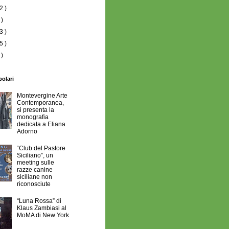
2 )
 )
3 )
5 )
 )
polari
Montevergine Arte
Contemporanea,
si presenta la
monografia
dedicata a Eliana
Adorno
“Club del Pastore
Siciliano”, un
meeting sulle
razze canine
siciliane non
riconosciute
“Luna Rossa” di
Klaus Zambiasi al
MoMA di New York