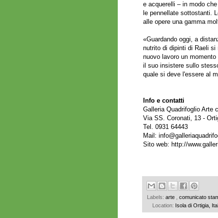
e acquerelli – in modo che
le pennellate sottostanti. 
alle opere una gamma molto
«Guardando oggi, a distanz
nutrito di dipinti di Raeli s
nuovo lavoro un momento 
il suo insistere sullo ste
quale si deve l'essere al 
Info e contatti
Galleria Quadrifoglio Art
Via SS. Coronati, 13 - Orti
Tel. 0931 64443
Mail:
info@galleriaquadrifog
Sito web:
http://www.galleri
Labels:
arte
,
comunicato st
Location:
Isola di Ortigia, Ita