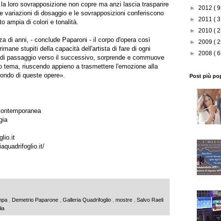
 la loro sovrapposizione non copre ma anzi lascia trasparire
►
2012
( 9
Le variazioni di dosaggio e le sovrapposizioni conferiscono
►
2011
( 3
 ampia di colori e tonalità.
►
2010
( 2
a di anni, - conclude Paparoni - il corpo d'opera così
►
2009
( 2
i rimane stupiti della capacità dell'artista di fare di ogni
►
2008
( 6
di passaggio verso il successivo, sorprende e commuove
sso tema, riuscendo appieno a trasmettere l'emozione alla
mondo di queste opere».
Post più po
e contemporanea
gia
lio.it
aquadrifoglio.it/
ampa
,
Demetrio Paparone
,
Galleria Quadrifoglio
,
mostre
,
Salvo Raeli
lia