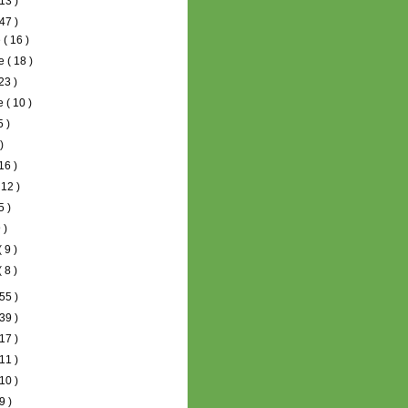
13 )
47 )
e
( 16 )
re
( 18 )
 23 )
re
( 10 )
5 )
 )
 16 )
 12 )
5 )
 )
( 9 )
( 8 )
55 )
39 )
17 )
11 )
10 )
9 )