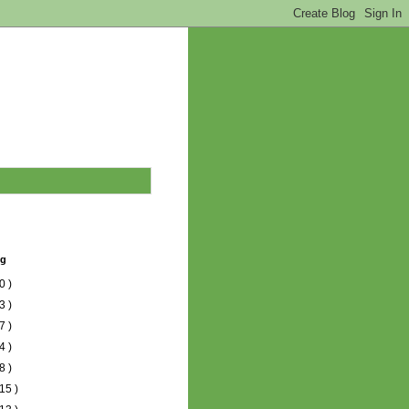
og
0 )
3 )
7 )
4 )
8 )
15 )