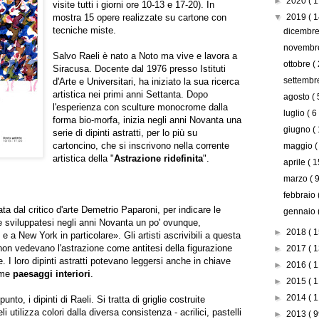
►
2020
( 1
visite tutti i giorni ore 10-13 e 17-20). In
mostra 15 opere realizzate su cartone con
▼
2019
( 1
tecniche miste.
dicembr
novemb
Salvo Raeli è nato a Noto ma vive e lavora a
ottobre
(
Siracusa. Docente dal 1976 presso Istituti
settemb
d'Arte e Universitari, ha iniziato la sua ricerca
artistica nei primi anni Settanta. Dopo
agosto
( 
l'esperienza con sculture monocrome dalla
luglio
( 6
forma bio-morfa, inizia negli anni Novanta una
giugno
(
serie di dipinti astratti, per lo più su
cartoncino, che si inscrivono nella corrente
maggio
(
artistica della "
Astrazione ridefinita
".
aprile
( 1
marzo
( 9
febbraio
ta dal critico d'arte Demetrio Paparoni, per indicare le
gennaio
 sviluppatesi negli anni Novanta un po' ovunque,
►
2018
( 1
i e a New York in particolare». Gli artisti ascrivibili a questa
, non vedevano l'astrazione come antitesi della figurazione
►
2017
( 1
I loro dipinti astratti potevano leggersi anche in chiave
►
2016
( 1
ome
paesaggi interiori
.
►
2015
( 1
►
2014
( 1
nto, i dipinti di Raeli. Si tratta di griglie costruite
li utilizza colori dalla diversa consistenza - acrilici, pastelli
►
2013
( 9