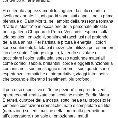
contempo all’arte terapia.
Ha ottenuto apprezzamenti lusinghieri da critici d’arte a
livello nazionale. I suoi quadri sono stati esposti nella prima
biennale di Saint Moritz, nell’ambito della rassegna romana
“L’arte si Mostra” e in occasione della personale allestita
nella galleria Chapeau di Roma. Vecchietti esprime sulla
tela pensieri, emozioni, sentimenti racchiusi nel profondo
della sua anima. Per l’artista la pittura è energia, i colori
sono sentimenti, la tela è il mezzo che utilizza per esprimere
ciò che sente. Dipinge di getto, facendo scivolare o
gocciolare i colori sulla tela, spesso aggiunge materiali
come cornici, sabbia, brillantini, corde e oggetti funzionali a
comunicare il suo messaggio interiore. I suoi quadri sono
esperienze cromatiche e interpretative, viaggi introspettivi
che toccano e liberano i sentimenti più profondi.
Il percorso espositivo di “Introspezioni” comprende venti
opere recenti, realizzate con tecniche miste. Egidio Maria
Eleuteri, curatore della mostra, sottolinea a tal proposito le
«intense costruzioni cromatiche, nate e completate da titoli
(narrazioni) sofferti, ma che nella loro realtà permettono
all’osservatore, non solo di emozionarsi ma di