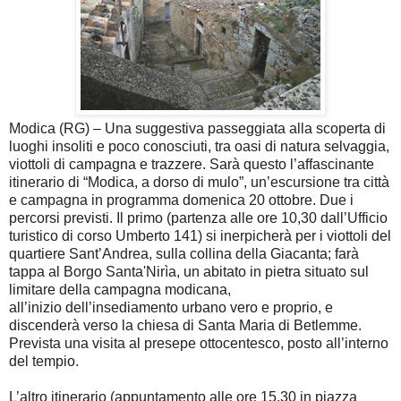
Modica (RG) – Una suggestiva passeggiata alla scoperta di
luoghi insoliti e poco conosciuti, tra oasi di natura selvaggia,
viottoli di campagna e trazzere. Sarà questo l’affascinante
itinerario di “Modica, a dorso di mulo”, un’escursione tra città
e campagna in programma domenica 20 ottobre. Due i
percorsi previsti. Il primo (partenza alle ore 10,30 dall’Ufficio
turistico di corso Umberto 141) si inerpicherà per i viottoli del
quartiere Sant’Andrea, sulla collina della Giacanta; farà
tappa al Borgo Santa'Nirìa, un abitato in pietra situato sul
limitare della campagna modicana,
all’inizio dell’insediamento urbano vero e proprio, e
discenderà verso la chiesa di Santa Maria di Betlemme.
Prevista una visita al presepe ottocentesco, posto all’interno
del tempio.
L’altro itinerario (appuntamento alle ore 15,30 in piazza