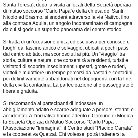
Santa Teresa), dopo la visita ai locali della Società operaia
di mutuo soccorso “Carlo Papa”e della chiesa dei Santi
Nicolò ed Erasmo, si snoderà attraverso la via Nativo, fino
alla contrada Aquila, un angolo incontaminato di campagna
da cui si gode un superbo panorama del centro storico.
Si tratta di un’occasione unica ed esclusiva per conoscere
luoghi dal fascino antico e selvaggio, ubicati a pochi passi
dal centro abitato, ma sconosciuti ai più. Un “viaggio” tra
storia, cultura e natura, che consentirà a residenti, turisti e
visitatori di scoprire insediamenti rupestri, grotte e ruderi,
viottoli e mulattiere un tempo percorsi da pastori e contadini,
poi definitivamente abbandonati nel dopoguerra con la fine
della civiltà contadina. La partecipazione alle passeggiate è
libera e gratuita.
Si raccomanda ai partecipanti di indossare un
abbigliamento adatto e scarpe adeguate a percorsi sterrati e
accidentati. All’iniziativa hanno aderito il Comune di Modica,
la Società Operaia di Mutuo Soccorso "Carlo Papa",
l'Associazione "Immagina", il Centro studi “Placido Carrafa”
e la cooperativa Quetzal. Chi volesse, potrà trattenersi a