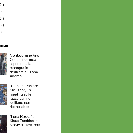
2 )
 )
3 )
5 )
 )
polari
Montevergine Arte
Contemporanea,
si presenta la
monografia
dedicata a Eliana
Adorno
“Club del Pastore
Siciliano”, un
meeting sulle
razze canine
siciliane non
riconosciute
“Luna Rossa” di
Klaus Zambiasi al
MoMA di New York