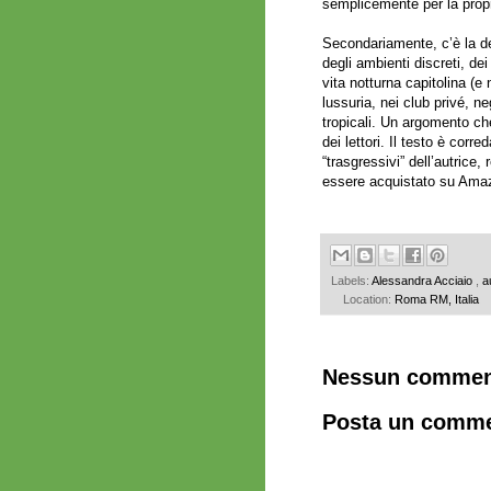
semplicemente per la propr
Secondariamente, c’è la des
degli ambienti discreti, de
vita notturna capitolina (e
lussuria, nei club privé, ne
tropicali. Un argomento che
dei lettori. Il testo è corr
“trasgressivi” dell’autrice,
essere acquistato su
Ama
Labels:
Alessandra Acciaio
,
a
Location:
Roma RM, Italia
Nessun commen
Posta un comm