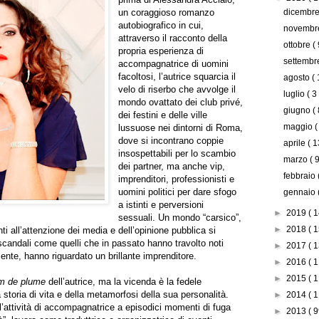
un coraggioso romanzo
dicembr
autobiografico in cui,
novemb
attraverso il racconto della
ottobre
( 
propria esperienza di
settemb
accompagnatrice di uomini
facoltosi, l’autrice squarcia il
agosto
( 
velo di riserbo che avvolge il
luglio
( 3
mondo ovattato dei club privé,
giugno
( 
dei festini e delle ville
maggio
(
lussuose nei dintorni di Roma,
dove si incontrano coppie
aprile
( 1
insospettabili per lo scambio
marzo
( 9
dei partner, ma anche vip,
febbraio
imprenditori, professionisti e
uomini politici per dare sfogo
gennaio
a istinti e perversioni
►
2019
( 1
sessuali. Un mondo “carsico”,
►
2018
( 1
nti all’attenzione dei media e dell’opinione pubblica si
ndali come quelli che in passato hanno travolto noti
►
2017
( 1
ecente, hanno riguardato un brillante imprenditore.
►
2016
( 1
►
2015
( 1
m de plume
dell’autrice, ma la vicenda è la fedele
storia di vita e della metamorfosi della sua personalità.
►
2014
( 1
a l’attività di accompagnatrice a episodici momenti di fuga
►
2013
( 9