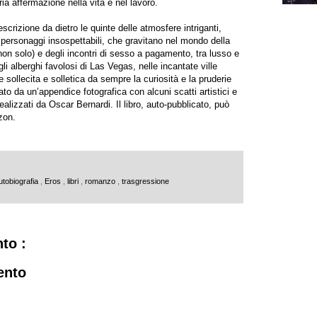
ia affermazione nella vita e nel lavoro.
crizione da dietro le quinte delle atmosfere intriganti,
i personaggi insospettabili, che gravitano nel mondo della
 non solo) e degli incontri di sesso a pagamento, tra lusso e
gli alberghi favolosi di Las Vegas, nelle incantate ville
 sollecita e solletica da sempre la curiosità e la pruderie
edato da un’appendice fotografica con alcuni scatti artistici e
 realizzati da Oscar Bernardi. Il libro, auto-pubblicato, può
zon
.
utobiografia
,
Eros
,
libri
,
romanzo
,
trasgressione
to :
ento