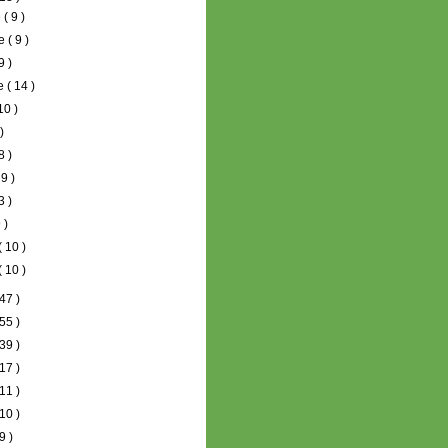
e
( 9 )
re
( 9 )
9 )
re
( 14 )
10 )
 )
8 )
 9 )
3 )
 )
( 10 )
( 10 )
47 )
55 )
39 )
17 )
11 )
10 )
9 )