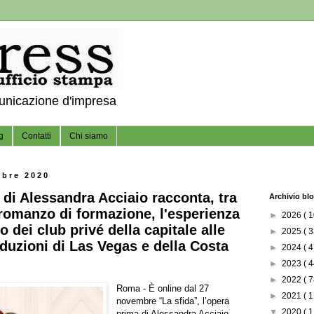
municazione d'impresa
g
Contatti
Chi siamo
mbre 2020
” di Alessandra Acciaio racconta, tra
Archivio bl
 romanzo di formazione, l'esperienza
►
2026
( 1
o dei club privé della capitale alle
►
2025
( 3
duzioni di Las Vegas e della Costa
►
2024
( 4
►
2023
( 4
►
2022
( 7
Roma - È online dal 27
►
2021
( 1
novembre “La sfida”, l’opera
▼
2020
( 1
prima di Alessandra Acciaio,