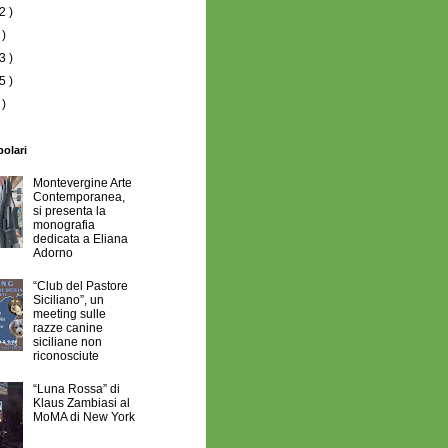
2 )
 )
3 )
5 )
 )
polari
Montevergine Arte
Contemporanea,
si presenta la
monografia
dedicata a Eliana
Adorno
“Club del Pastore
Siciliano”, un
meeting sulle
razze canine
siciliane non
riconosciute
“Luna Rossa” di
Klaus Zambiasi al
MoMA di New York