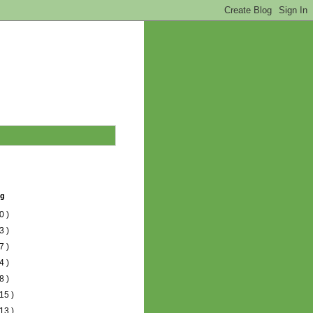
og
0 )
3 )
7 )
4 )
8 )
15 )
13 )