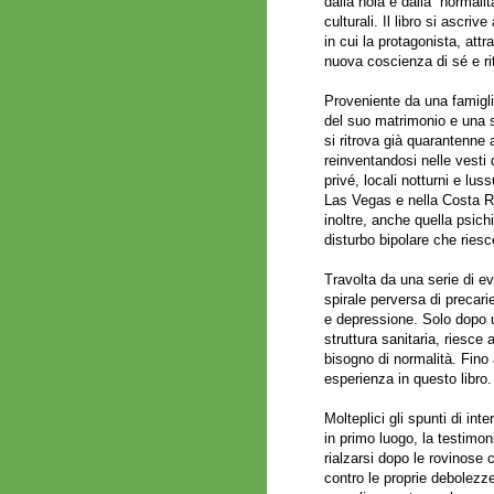
dalla noia e dalla “normali
culturali. Il libro si ascri
in cui la protagonista, att
nuova coscienza di sé e rit
Proveniente da una famigli
del suo matrimonio e una se
si ritrova già quarantenne a
reinventandosi nelle vesti 
privé, locali notturni e lu
Las Vegas e nella Costa Ri
inoltre, anche quella psic
disturbo bipolare che riesc
Travolta da una serie di ev
spirale perversa di precari
e depressione. Solo dopo un
struttura sanitaria, riesce 
bisogno di normalità. Fino 
esperienza in questo libro.
Molteplici gli spunti di int
in primo luogo, la testimo
rialzarsi dopo le rovinose
contro le proprie debolezz