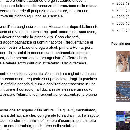
tà”, lavora come traduttrice e organizzatrice di eventi
►
2012
( 9
ve al genere letterario del romanzo di formazione nella misura
►
2011
( 3
raverso una serie di peripezie e avventure, matura una
rova un proprio equilibrio esistenziale.
►
2010
( 2
►
2009
( 2
a dell'alta borghesia romana, Alessandra, dopo il fallimento
►
2008
( 6
rie di rovesci economici nei quali perde tutti i suoi averi,
 dover ricostruire la propria vita. Cosa che farà,
di accompagnatrice di uomini facoltosi, frequentatrice di
Post più po
ssuosi festini a base di droga e alcol, prima a Roma, poi a
ca. Dalla stabilità economica e sentimentale dipende,
hica, dal momento che la protagonista è affetta da un
e a tenere sotto controllo attraverso l’uso di farmaci.
enti e decisioni avventate, Alessandra è inghiottita in una
età economica, frequentazioni pericolose, fragilità psichica
 difficile periodo di cura e riabilitazione trascorso in una
a ritrovare il coraggio, la fiducia in sé stessa e un nuovo
a vincere l’ultima sfida: raccontarsi e raccontare la propria
eresse che emergono dalla lettura. Tra gli altri, segnaliamo,
nianza dell’autrice che, con grande forza d’animo, ha saputo
 cadute e che, pertanto, può essere d’esempio per chi lotta
e, un amore malato, un disturbo della salute o