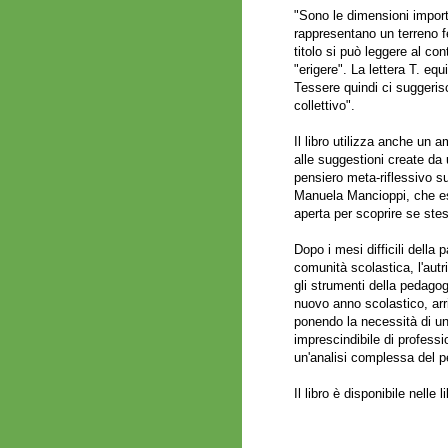
"Sono le dimensioni import
rappresentano un terreno fe
titolo si può leggere al co
"erigere". La lettera T. e
Tessere quindi ci suggeris
collettivo".
Il libro utilizza anche un 
alle suggestioni create da u
pensiero meta-riflessivo su
Manuela Mancioppi, che es
aperta per scoprire se stes
Dopo i mesi difficili dell
comunità scolastica, l'aut
gli strumenti della pedagog
nuovo anno scolastico, arr
ponendo la necessità di un
imprescindibile di profess
un'analisi complessa del 
Il libro è disponibile nelle l