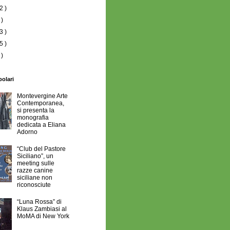
2 )
 )
3 )
5 )
 )
polari
Montevergine Arte
Contemporanea,
si presenta la
monografia
dedicata a Eliana
Adorno
“Club del Pastore
Siciliano”, un
meeting sulle
razze canine
siciliane non
riconosciute
“Luna Rossa” di
Klaus Zambiasi al
MoMA di New York