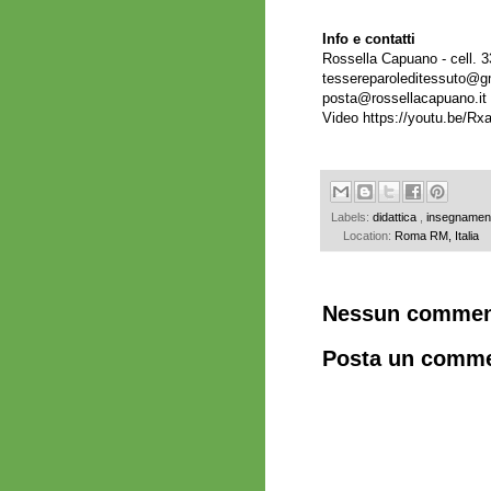
Info e contatti
Rossella Capuano - cell. 
tessereparoleditessuto@g
posta@rossellacapuano.it
Video
https://youtu.be/R
Labels:
didattica
,
insegname
Location:
Roma RM, Italia
Nessun commen
Posta un comm