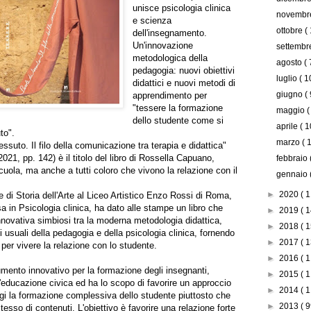
unisce psicologia clinica
novemb
e scienza
ottobre
(
dell'insegnamento.
Un'innovazione
settemb
metodologica della
agosto
( 
pedagogia: nuovi obiettivi
luglio
( 1
didattici e nuovi metodi di
giugno
( 
apprendimento per
"tessere la formazione
maggio
(
dello studente come si
aprile
( 1
uto".
marzo
( 
ssuto. Il filo della comunicazione tra terapia e didattica"
021, pp. 142) è il titolo del libro di Rossella Capuano,
febbraio
uola, ma anche a tutti coloro che vivono la relazione con il
gennaio
►
2020
( 1
di Storia dell'Arte al Liceo Artistico Enzo Rossi di Roma,
ssa in Psicologia clinica, ha dato alle stampe un libro che
►
2019
( 1
nnovativa simbiosi tra la moderna metodologia didattica,
►
2018
( 1
i usuali della pedagogia e della psicologia clinica, fornendo
►
2017
( 1
per vivere la relazione con lo studente.
►
2016
( 1
rumento innovativo per la formazione degli insegnanti,
►
2015
( 1
l'educazione civica ed ha lo scopo di favorire un approccio
►
2014
( 1
legi la formazione complessiva dello studente piuttosto che
►
2013
( 9
tesso di contenuti. L'obiettivo è favorire una relazione forte