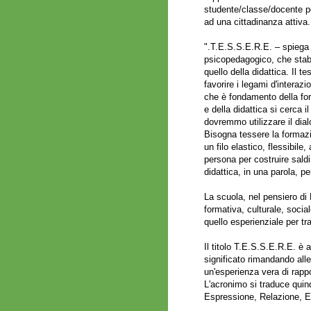
studente/classe/docente pe
ad una cittadinanza attiva.
".T.E.S.S.E.R.E. – spieg
psicopedagogico, che stabil
quello della didattica. Il 
favorire i legami d'interaz
che è fondamento della for
e della didattica si cerca i
dovremmo utilizzare il dia
Bisogna tessere la formazio
un filo elastico, flessibile
persona per costruire saldi
didattica, in una parola,
La scuola, nel pensiero d
formativa, culturale, soci
quello esperienziale per tra
Il titolo T.E.S.S.E.R.E. è 
significato rimandando alle
un'esperienza vera di rappor
L'acronimo si traduce quin
Espressione, Relazione, E