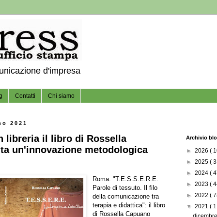
municazione d'impresa
g
Contatti
Chi siamo
no 2021
n libreria il libro di Rossella
Archivio bl
ta un'innovazione metodologica
►
2026
( 1
►
2025
( 3
►
2024
( 4
Roma. "T.E.S.S.E.R.E.
►
2023
( 4
Parole di tessuto. Il filo
►
2022
( 7
della comunicazione tra
terapia e didattica": il libro
▼
2021
( 1
di Rossella Capuano
dicembr