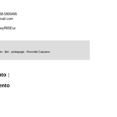
338-5800495
mail.com
xaeyR65Euc
nto
,
libri
,
pedagogia
,
Rossella Capuano
to :
ento