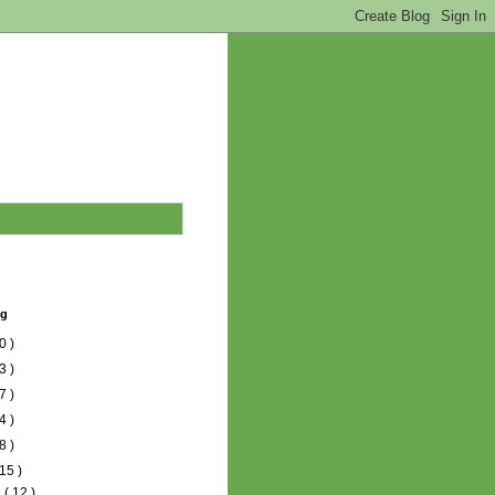
og
0 )
3 )
7 )
4 )
8 )
15 )
e
( 12 )