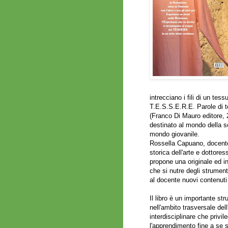
intrecciano i fili di un tess
T.E.S.S.E.R.E. Parole di te
(Franco Di Mauro editore, 2
destinato al mondo della sc
mondo giovanile.
Rossella Capuano, docente 
storica dell'arte e dottore
propone una originale ed i
che si nutre degli strument
al docente nuovi contenuti 
Il libro è un importante st
nell'ambito trasversale del
interdisciplinare che privi
l'apprendimento fine a se s