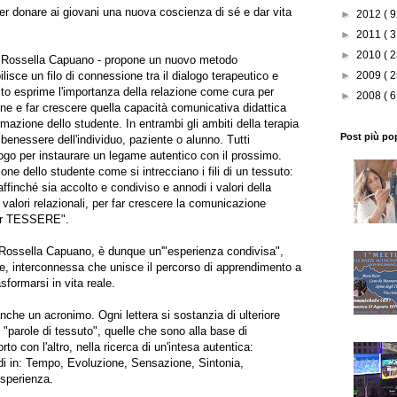
r donare ai giovani una nuova coscienza di sé e dar vita
►
2012
( 9
►
2011
( 3
►
2010
( 2
a Rossella Capuano - propone un nuovo metodo
isce un filo di connessione tra il dialogo terapeutico e
►
2009
( 2
testo esprime l'importanza della relazione come cura per
►
2008
( 6
ione e far crescere quella capacità comunicativa didattica
mazione dello studente. In entrambi gli ambiti della terapia
Post più po
l benessere dell'individuo, paziente o alunno. Tutti
logo per instaurare un legame autentico con il prossimo.
ne dello studente come si intrecciano i fili di un tessuto:
, affinché sia accolto e condiviso e annodi i valori della
 valori relazionali, per far crescere la comunicazione
 per TESSERE".
i Rossella Capuano, è dunque un'"esperienza condivisa",
ale, interconnessa che unisce il percorso di apprendimento a
sformarsi in vita reale.
anche un acronimo. Ogni lettera si sostanzia di ulteriore
 "parole di tessuto", quelle che sono alla base di
to con l'altro, nella ricerca di un'intesa autentica:
di in: Tempo, Evoluzione, Sensazione, Sintonia,
sperienza.