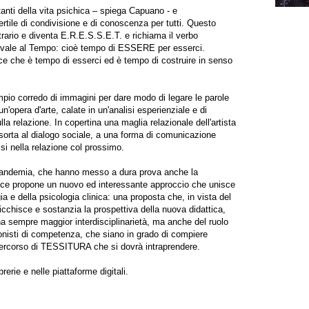
anti della vita psichica – spiega Capuano - e
rtile di condivisione e di conoscenza per tutti. Questo
ntrario e diventa E.R.E.S.S.E.T. e richiama il verbo
quivale al Tempo: cioè tempo di ESSERE per esserci.
ce che è tempo di esserci ed è tempo di costruire in senso
ampio corredo di immagini per dare modo di legare le parole
n'opera d'arte, calate in un'analisi esperienziale e di
lla relazione. In copertina una maglia relazionale dell'artista
orta al dialogo sociale, a una forma di comunicazione
si nella relazione col prossimo.
a pandemia, che hanno messo a dura prova anche la
rice propone un nuovo ed interessante approccio che unisce
ia e della psicologia clinica: una proposta che, in vista del
icchisce e sostanzia la prospettiva della nuova didattica,
a sempre maggior interdisciplinarietà, ma anche del ruolo
ionisti di competenza, che siano in grado di compiere
percorso di TESSITURA che si dovrà intraprendere.
ibrerie e nelle piattaforme digitali.