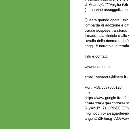
di Priamo)"; ***Virgilia (Gl
(….e i vinti assoggettarono 
Questa grande opera, unica 
lombarda di adozione e citt
tracce sospese tra storia, p
Troade, alla Siritide e alle
l'avallo della ricerca e del
saggi: è narrativa letterari
Info e contatti
www.sosroots.it
email;
sosroots@libero.it
Port. +39.3397688128
link:
https://www.google.it/url?
sa=t&rct=j&q=&esrc=s&
6_yAhUY_7sIHRipD0IQFn
in-ginocchio-la-saga-dei-m
angela%2F&usg=AOvVa