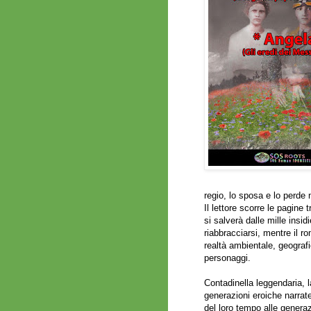
regio, lo sposa e lo perde
Il lettore scorre le pagine
si salverà dalle mille insid
riabbracciarsi, mentre il r
realtà ambientale, geografi
personaggi.
Contadinella leggendaria, l
generazioni eroiche narrate
del loro tempo alle generaz