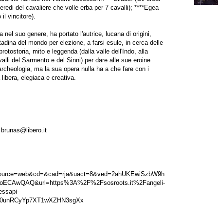
i eredi del cavaliere che volle erba per 7 cavalli); ****Egea
il vincitore).
nel suo genere, ha portato l'autrice, lucana di origini,
adina del mondo per elezione, a farsi esule, in cerca delle
rotostoria, mito e leggenda (dalla valle dell'Indo, alla
 valli del Sarmento e del Sinni) per dare alle sue eroine
l'archeologia, ma la sua opera nulla ha a che fare con i
a libera, elegiaca e creativa.
-
brunas@libero.it
source=web&cd=&cad=rja&uact=8&ved=2ahUKEwiSzbW9h
oECAwQAQ&url=https%3A%2F%2Fsosroots.it%2Fangeli-
essapi-
w0unRCyYp7XT1wXZHN3sgXx