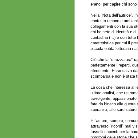
erano, per capire chi sono
Nella "Nota dell'autrice", i
contesto umano e ambiental
collegamenti con la sua st
chi ha sete di identità e d
contadina (…) e con tutte 
caratteristica per cui il
piccola entità letteraria na
Ciò che la "strozzatura" r
perfettamente i reperti, qu
riferimento. Esso salva dal
scomparsa e non è stata 
La cosa che interessa al le
ultima analisi, che un rom
travolgente, appassionato 
fare da binario alla guerra 
speranze, alle sarchiature, 
È l'amore, sempre, comunq
attraverso "ricordi" mai vis
tasselli sapienti per la nar
prodromi delle storie che s