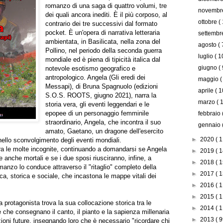
romanzo di una saga di quattro volumi, tre
novemb
dei quali ancora inediti. È il più corposo, al
ottobre
(
contrario dei tre successivi dal formato
pocket. È un'opera di narrativa letteraria
settemb
ambientata, in Basilicata, nella zona del
agosto
( 
Pollino, nel periodo della seconda guerra
luglio
( 1
mondiale ed è piena di tipicità italica dal
giugno
( 
notevole esotismo geografico e
antropologico. Angela (Gli eredi dei
maggio
(
Messapi), di Bruna Spagnuolo (edizioni
aprile
( 1
S.O.S. ROOTS, giugno 2021), narra la
marzo
( 
storia vera, gli eventi leggendari e le
epopee di un personaggio femminile
febbraio
straordinario, Angela, che incontra il suo
gennaio
amato, Gaetano, un dragone dell'esercito
►
2020
( 1
 nello sconvolgimento degli eventi mondiali.
 tra le molte incognite, continuando a domandarsi se Angela
►
2019
( 1
ie anche mortali e se i due sposi riusciranno, infine, a
►
2018
( 1
omanzo lo conduce attraverso il "ritaglio" completo della
►
2017
( 1
ca, storica e sociale, che incastona le mappe vitali dei
►
2016
( 1
►
2015
( 1
a protagonista trova la sua collocazione storica tra le
►
2014
( 1
 che consegnano il canto, il pianto e la sapienza millenaria
►
2013
( 9
ioni future, insegnando loro che è necessario "ricordare chi