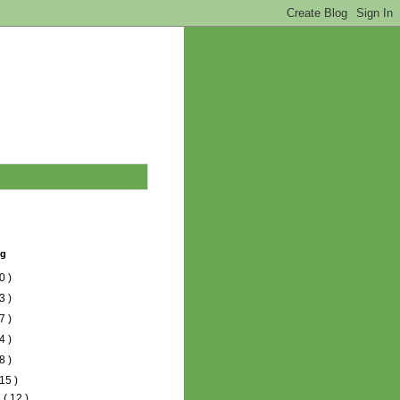
og
0 )
3 )
7 )
4 )
8 )
15 )
e
( 12 )