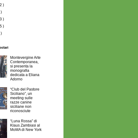
2 )
 )
3 )
5 )
 )
polari
Montevergine Arte
Contemporanea,
si presenta la
monografia
dedicata a Eliana
Adorno
“Club del Pastore
Siciliano”, un
meeting sulle
razze canine
siciliane non
riconosciute
“Luna Rossa” di
Klaus Zambiasi al
MoMA di New York