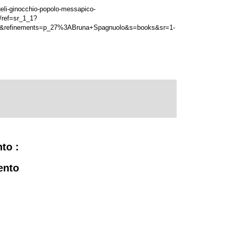
eli-ginocchio-popolo-messapico-
ref=sr_1_1?
2&refinements=p_27%3ABruna+Spagnuolo&s=books&sr=1-
to :
ento