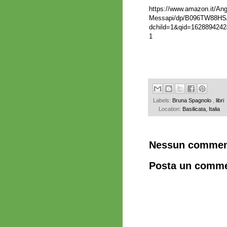
https://www.amazon.it/Ang
Messapi/dp/B096TW88HS/
dchild=1&qid=162889424
1
Labels:
Bruna Spagnolo
,
libri
Location:
Basilicata, Italia
Nessun commen
Posta un comm