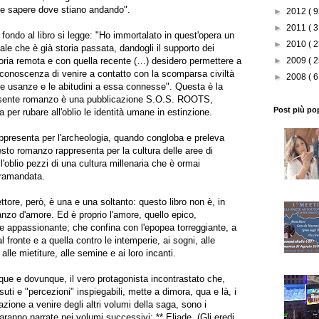
 e sapere dove stiano andando".
►
2012
( 9
►
2011
( 3
n fondo al libro si legge: "Ho immortalato in quest'opera un
►
2010
( 2
e che è già storia passata, dandogli il supporto dei
oria remota e con quella recente (…) desidero permettere a
►
2009
( 2
i conoscenza di venire a contatto con la scomparsa civiltà
►
2008
( 6
le usanze e le abitudini a essa connesse". Questa è la
 presente romanzo è una pubblicazione S.O.S. ROOTS,
Post più po
ta per rubare all'oblio le identità umane in estinzione.
appresenta per l'archeologia, quando congloba e preleva
esto romanzo rappresenta per la cultura delle aree di
l'oblio pezzi di una cultura millenaria che è ormai
tramandata.
ttore, però, è una e una soltanto: questo libro non è, in
anzo d'amore. Ed è proprio l'amore, quello epico,
e appassionante; che confina con l'epopea torreggiante, a
al fronte e a quella contro le intemperie, ai sogni, alle
alle mietiture, alle semine e ai loro incanti.
ue e dovunque, il vero protagonista incontrastato che,
suti e "percezioni" inspiegabili, mette a dimora, qua e là, i
razione a venire degli altri volumi della saga, sono i
aranno narrate nei volumi successivi: ** Eliade. (Gli eredi