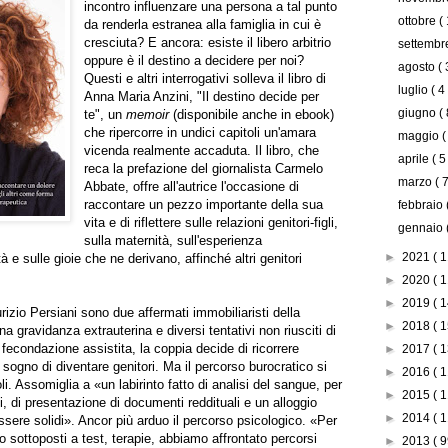
incontro influenzare una persona a tal punto
ottobre
(
da renderla estranea alla famiglia in cui è
cresciuta? E ancora: esiste il libero arbitrio
settemb
oppure è il destino a decidere per noi?
agosto
( 
Questi e altri interrogativi solleva il libro di
luglio
( 4
Anna Maria Anzini, "Il destino decide per
giugno
( 
te", un
memoir
(disponibile anche in ebook)
che ripercorre in undici capitoli un'amara
maggio
(
vicenda realmente accaduta. Il libro, che
aprile
( 5
reca la prefazione del giornalista Carmelo
marzo
( 7
Abbate, offre all'autrice l'occasione di
raccontare un pezzo importante della sua
febbraio
vita e di riflettere sulle relazioni genitori-figli,
gennaio
sulla maternità, sull'esperienza
►
2021
( 1
tà e sulle gioie che ne derivano, affinché altri genitori
►
2020
( 1
►
2019
( 1
izio Persiani sono due affermati immobiliaristi della
►
2018
( 1
a gravidanza extrauterina e diversi tentativi non riusciti di
econdazione assistita, la coppia decide di ricorrere
►
2017
( 1
l sogno di diventare genitori. Ma il percorso burocratico si
►
2016
( 1
oli. Assomiglia a «un labirinto fatto di analisi del sangue, per
►
2015
( 1
, di presentazione di documenti reddituali e un alloggio
►
2014
( 1
ssere solidi». Ancor più arduo il percorso psicologico. «Per
o sottoposti a test, terapie, abbiamo affrontato percorsi
►
2013
( 9