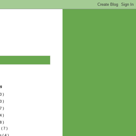
og
0 )
3 )
7 )
4 )
8 )
e
( 7 )
re
( 4 )