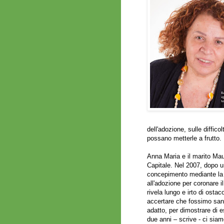
dell'adozione, sulle difficol
possano metterle a frutto.
Anna Maria e il marito Maur
Capitale. Nel 2007, dopo un
concepimento mediante la f
all'adozione per coronare i
rivela lungo e irto di ostac
accertare che fossimo sani
adatto, per dimostrare di e
due anni – scrive - ci siam