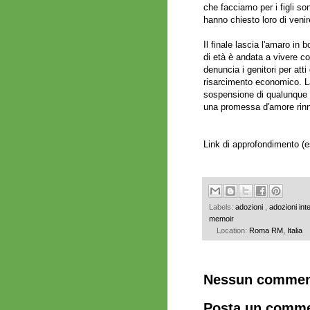
che facciamo per i figli s
hanno chiesto loro di veni
Il finale lascia l'amaro i
di età è andata a vivere con
denuncia i genitori per att
risarcimento economico. La
sospensione di qualunque gi
una promessa d'amore rinn
Link di approfondimento
(e
Labels:
adozioni
,
adozioni int
memoir
Location:
Roma RM, Italia
Nessun commen
Posta un comm