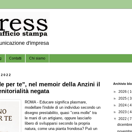
municazione d'impresa
g
Contatti
Chi siamo
 2022
de per te”, nel memoir della Anzini il
Archivio bl
nitorialità negata
►
2026
( 1
►
2025
( 3
ROMA - Educare significa plasmare,
►
2024
( 4
modellare l'indole di un individuo secondo un
►
2023
( 4
disegno prestabilito, quasi "cera molle" tra
le mani di un artigiano, oppure lasciarlo
▼
2022
( 7
libero di svilupparsi secondo la propria
dicembr
natura, come una pianta frondosa? Può un
novemb