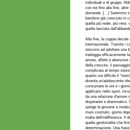
individuali e di gruppo. Ab
con noi fino alla fine, altr
domande. […] Saremmo sta
bambino già cresciuto in c
quella più reale, più vera: 
quella lasciata dall'abban
Alla fine, la coppia decide
internazionale. Tramite i 
riescono ad adottare una 
tratteggia efficacemente la 
amore, affetti e attenzioni
della crescita, il passaggi
complicata al tempo stess
quanto sia difficile il "me
diventa un'adolescente ribe
consumare le ore e i giorn
applicarsi nello sport, inc
da una relazione d'amore 
disperante e drammatico. M
spinge la giovane a innalza
muro costruito, giorno dopo
malta dell'indifferenza. I
quella genitorialità che A
determinazione. Una frase 