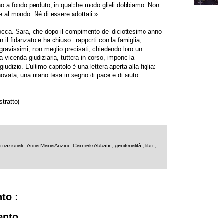
ono a fondo perduto, in qualche modo glieli dobbiamo. Non
re al mondo. Né di essere adottati.»
n bocca. Sara, che dopo il compimento del diciottesimo anno
 il fidanzato e ha chiuso i rapporti con la famiglia,
i gravissimi, non meglio precisati, chiedendo loro un
 vicenda giudiziaria, tuttora in corso, impone la
udizio. L'ultimo capitolo è una lettera aperta alla figlia:
ovata, una mano tesa in segno di pace e di aiuto.
stratto)
ernazionali
,
Anna Maria Anzini
,
Carmelo Abbate
,
genitorialità
,
libri
,
to :
ento