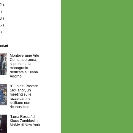
2 )
 )
3 )
5 )
 )
polari
Montevergine Arte
Contemporanea,
si presenta la
monografia
dedicata a Eliana
Adorno
“Club del Pastore
Siciliano”, un
meeting sulle
razze canine
siciliane non
riconosciute
“Luna Rossa” di
Klaus Zambiasi al
MoMA di New York