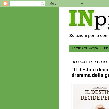
Soluzioni per la co
Comunicati Stampa
Blo
martedì 14 giugno
“Il destino deci
dramma della ge