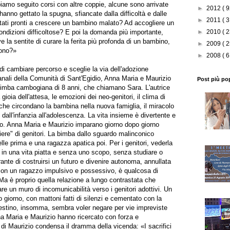
biamo seguito corsi con altre coppie, alcune sono arrivate
►
2012
( 9
e hanno gettato la spugna, sfiancate dalla difficoltà e dalle
►
2011
( 3
ti pronti a crescere un bambino malato? Ad accogliere un
ondizioni difficoltose? E poi la domanda più importante,
►
2010
( 2
ve la sentite di curare la ferita più profonda di un bambino,
►
2009
( 2
dono?»
►
2008
( 6
 di cambiare percorso e sceglie la via dell'adozione
canali della Comunità di Sant'Egidio, Anna Maria e Maurizio
Post più po
bimba cambogiana di 8 anni, che chiamano Sara. L'autrice
gioia dell'attesa, le emozioni dei neo-genitori, il clima di
 che circondano la bambina nella nuova famiglia, il miracolo
o dall'infanzia all'adolescenza. La vita insieme è divertente e
o. Anna Maria e Maurizio imparano giorno dopo giorno
stiere" di genitori. La bimba dallo sguardo malinconico
lle prima e una ragazza apatica poi. Per i genitori, vederla
i in una vita piatta e senza uno scopo, senza studiare o
urante di costruirsi un futuro e divenire autonoma, annullata
con un ragazzo impulsivo e possessivo, è qualcosa di
a è proprio quella relazione a lungo contrastata che
re un muro di incomunicabilità verso i genitori adottivi. Un
 giorno, con mattoni fatti di silenzi e cementato con la
l destino, insomma, sembra voler negare per vie impreviste
nna Maria e Maurizio hanno ricercato con forza e
di Maurizio condensa il dramma della vicenda: «I sacrifici