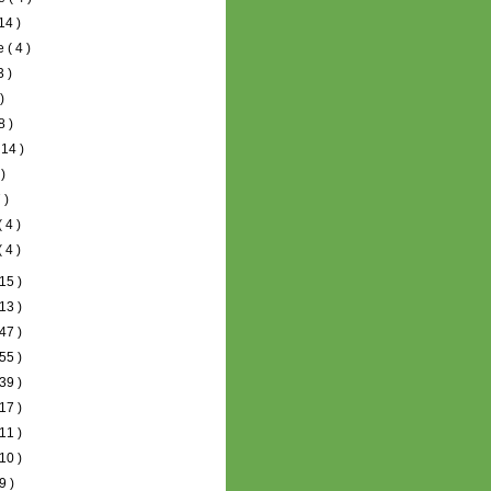
 14 )
re
( 4 )
3 )
 )
8 )
 14 )
 )
 )
( 4 )
( 4 )
15 )
13 )
47 )
55 )
39 )
17 )
11 )
10 )
9 )