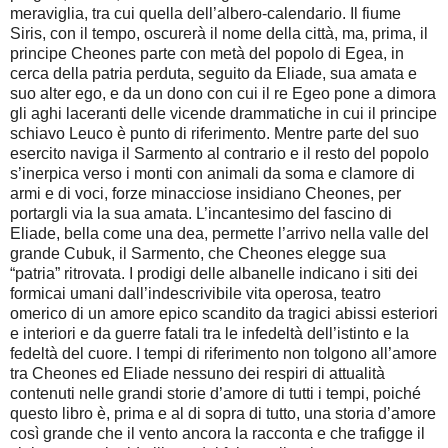
meraviglia, tra cui quella dell’albero-calendario. Il fiume
Siris, con il tempo, oscurerà il nome della città, ma, prima, il
principe Cheones parte con metà del popolo di Egea, in
cerca della patria perduta, seguito da Eliade, sua amata e
suo alter ego, e da un dono con cui il re Egeo pone a dimora
gli aghi laceranti delle vicende drammatiche in cui il principe
schiavo Leuco è punto di riferimento. Mentre parte del suo
esercito naviga il Sarmento al contrario e il resto del popolo
s’inerpica verso i monti con animali da soma e clamore di
armi e di voci, forze minacciose insidiano Cheones, per
portargli via la sua amata. L’incantesimo del fascino di
Eliade, bella come una dea, permette l’arrivo nella valle del
grande Cubuk, il Sarmento, che Cheones elegge sua
“patria” ritrovata. I prodigi delle albanelle indicano i siti dei
formicai umani dall’indescrivibile vita operosa, teatro
omerico di un amore epico scandito da tragici abissi esteriori
e interiori e da guerre fatali tra le infedeltà dell’istinto e la
fedeltà del cuore. I tempi di riferimento non tolgono all’amore
tra Cheones ed Eliade nessuno dei respiri di attualità
contenuti nelle grandi storie d’amore di tutti i tempi, poiché
questo libro è, prima e al di sopra di tutto, una storia d’amore
così grande che il vento ancora la racconta e che trafigge il