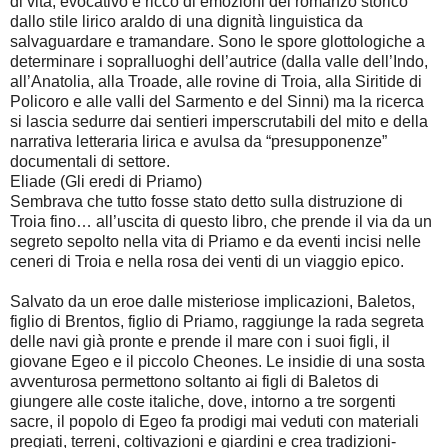
di vita, evocativo e ricco di emozioni del romanzo storico
dallo stile lirico araldo di una dignità linguistica da
salvaguardare e tramandare. Sono le spore glottologiche a
determinare i sopralluoghi dell’autrice (dalla valle dell’Indo,
all’Anatolia, alla Troade, alle rovine di Troia, alla Siritide di
Policoro e alle valli del Sarmento e del Sinni) ma la ricerca
si lascia sedurre dai sentieri imperscrutabili del mito e della
narrativa letteraria lirica e avulsa da “presupponenze”
documentali di settore.
Eliade (Gli eredi di Priamo)
Sembrava che tutto fosse stato detto sulla distruzione di
Troia fino… all’uscita di questo libro, che prende il via da un
segreto sepolto nella vita di Priamo e da eventi incisi nelle
ceneri di Troia e nella rosa dei venti di un viaggio epico.
Salvato da un eroe dalle misteriose implicazioni, Baletos,
figlio di Brentos, figlio di Priamo, raggiunge la rada segreta
delle navi già pronte e prende il mare con i suoi figli, il
giovane Egeo e il piccolo Cheones. Le insidie di una sosta
avventurosa permettono soltanto ai figli di Baletos di
giungere alle coste italiche, dove, intorno a tre sorgenti
sacre, il popolo di Egeo fa prodigi mai veduti con materiali
pregiati, terreni, coltivazioni e giardini e crea tradizioni-