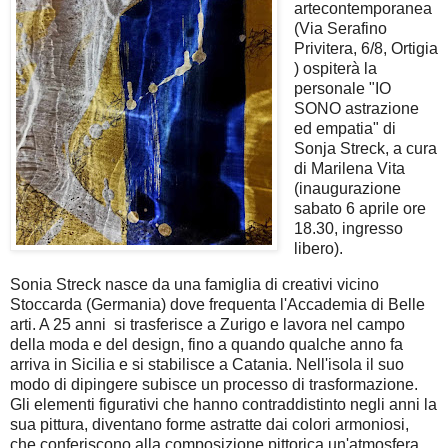
artecontemporanea
(Via Serafino
Privitera, 6/8, Ortigia
) ospiterà la
personale "IO
SONO astrazione
ed empatia" di
Sonja Streck, a cura
di Marilena Vita
(inaugurazione
sabato 6 aprile ore
18.30, ingresso
libero).
Sonia Streck nasce da una famiglia di creativi vicino
Stoccarda (Germania) dove frequenta l'Accademia di Belle
arti. A 25 anni si trasferisce a Zurigo e lavora nel campo
della moda e del design, fino a quando qualche anno fa
arriva in Sicilia e si stabilisce a Catania. Nell'isola il suo
modo di dipingere subisce un processo di trasformazione.
Gli elementi figurativi che hanno contraddistinto negli anni la
sua pittura, diventano forme astratte dai colori armoniosi,
che conferiscono alla composizione pittorica un'atmosfera