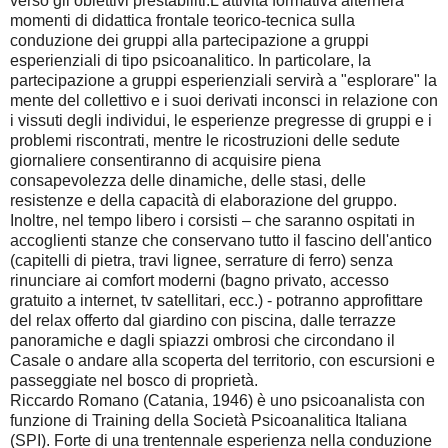
verso gli obiettivi prestabiliti.
L'attività formativa alternerà
momenti di didattica frontale teorico-tecnica sulla
conduzione dei gruppi alla partecipazione a gruppi
esperienziali di tipo psicoanalitico. In particolare, la
partecipazione a gruppi esperienziali servirà a "esplorare" la
mente del collettivo e i suoi derivati inconsci in relazione con
i vissuti degli individui, le esperienze pregresse di gruppi e i
problemi riscontrati, mentre le ricostruzioni delle sedute
giornaliere consentiranno di acquisire piena
consapevolezza delle dinamiche, delle stasi, delle
resistenze e della capacità di elaborazione del gruppo.
Inoltre, nel tempo libero i corsisti – che saranno ospitati in
accoglienti stanze che conservano tutto il fascino dell'antico
(capitelli di pietra, travi lignee, serrature di ferro) senza
rinunciare ai comfort moderni (bagno privato, accesso
gratuito a internet, tv satellitari, ecc.) - potranno approfittare
del relax offerto dal giardino con piscina, dalle terrazze
panoramiche e dagli spiazzi ombrosi che circondano il
Casale o andare alla scoperta del territorio, con escursioni e
passeggiate nel bosco di proprietà.
Riccardo Romano (Catania, 1946) è uno psicoanalista con
funzione di Training della Società Psicoanalitica Italiana
(SPI). Forte di una trentennale esperienza nella conduzione