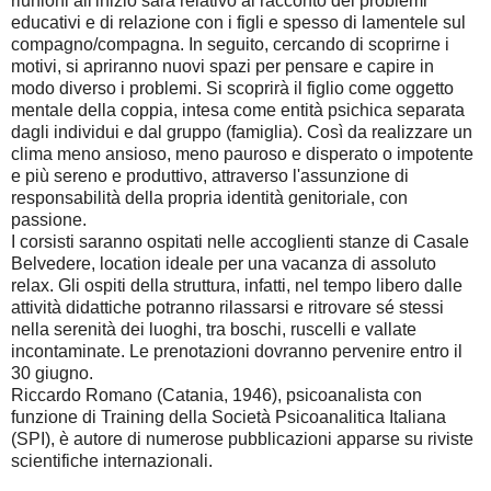
riunioni all'inizio sarà relativo al racconto dei problemi
educativi e di relazione con i figli e spesso di lamentele sul
compagno/compagna. In seguito, cercando di scoprirne i
motivi, si apriranno nuovi spazi per pensare e capire in
modo diverso i problemi. Si scoprirà il figlio come oggetto
mentale della coppia, intesa come entità psichica separata
dagli individui e dal gruppo (famiglia). Così da realizzare un
clima meno ansioso, meno pauroso e disperato o impotente
e più sereno e produttivo, attraverso l'assunzione di
responsabilità della propria identità genitoriale, con
passione.
I corsisti saranno ospitati nelle accoglienti stanze di Casale
Belvedere, location ideale per una vacanza di assoluto
relax. Gli ospiti della struttura, infatti, nel tempo libero dalle
attività didattiche potranno rilassarsi e ritrovare sé stessi
nella serenità dei luoghi, tra boschi, ruscelli e vallate
incontaminate. Le prenotazioni dovranno pervenire entro il
30 giugno.
Riccardo Romano (Catania, 1946), psicoanalista con
funzione di Training della Società Psicoanalitica Italiana
(SPI), è autore di numerose pubblicazioni apparse su riviste
scientifiche internazionali.