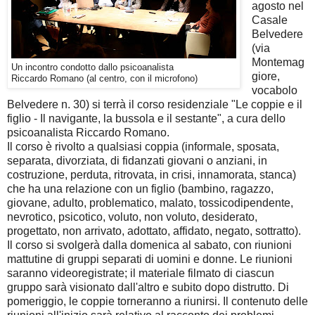
agosto nel
Casale
Belvedere
(via
Montemag
Un incontro condotto dallo psicoanalista
giore,
Riccardo Romano (al centro, con il microfono)
vocabolo
Belvedere n. 30) si terrà il corso residenziale "Le coppie e il
figlio - Il navigante, la bussola e il sestante", a cura dello
psicoanalista Riccardo Romano.
Il corso è rivolto a qualsiasi coppia (informale, sposata,
separata, divorziata, di fidanzati giovani o anziani, in
costruzione, perduta, ritrovata, in crisi, innamorata, stanca)
che ha una relazione con un figlio (bambino, ragazzo,
giovane, adulto, problematico, malato, tossicodipendente,
nevrotico, psicotico, voluto, non voluto, desiderato,
progettato, non arrivato, adottato, affidato, negato, sottratto).
Il corso si svolgerà dalla domenica al sabato, con riunioni
mattutine di gruppi separati di uomini e donne. Le riunioni
saranno videoregistrate; il materiale filmato di ciascun
gruppo sarà visionato dall'altro e subito dopo distrutto. Di
pomeriggio, le coppie torneranno a riunirsi. Il contenuto delle