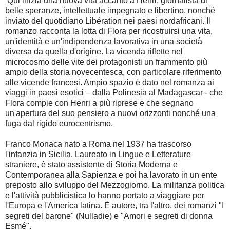
Qui inizia una nuova vita accanto a Henri, giornalista di
belle speranze, intellettuale impegnato e libertino, nonché
inviato del quotidiano Libération nei paesi nordafricani. Il
romanzo racconta la lotta di Flora per ricostruirsi una vita,
un'identità e un'indipendenza lavorativa in una società
diversa da quella d'origine. La vicenda riflette nel
microcosmo delle vite dei protagonisti un frammento più
ampio della storia novecentesca, con particolare riferimento
alle vicende francesi. Ampio spazio è dato nel romanza ai
viaggi in paesi esotici – dalla Polinesia al Madagascar - che
Flora compie con Henri a più riprese e che segnano
un'apertura del suo pensiero a nuovi orizzonti nonché una
fuga dal rigido eurocentrismo.
Franco Monaca nato a Roma nel 1937 ha trascorso
l'infanzia in Sicilia. Laureato in Lingue e Letterature
straniere, è stato assistente di Storia Moderna e
Contemporanea alla Sapienza e poi ha lavorato in un ente
preposto allo sviluppo del Mezzogiorno. La militanza politica
e l'attività pubblicistica lo hanno portato a viaggiare per
l'Europa e l'America latina. È autore, tra l'altro, dei romanzi "I
segreti del barone" (Nulladie) e "Amori e segreti di donna
Esmé".