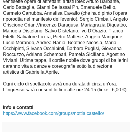
ventisette opere di altrettanti artisti iblei: Arturo Barbante,
Carlo Battaglia, Gianni Bellassai Ph, Emanuele Bellio,
Carmelo Carrubba, Annalisa Cavallo (che ha dipinto l'opera
riporodtta nel manifesto dell'evento), Sergio Cimbali, Angelo
Criscione Crian,Vincenzo Daragusa, Mariagrazia Diquattro,
Manuela Distefano, Salvo Distefano, Ivo D'Orazio, Franco
Filetti, Salvatore Licitra, Pietro Maltese, Angelo Mangione,
Lucio Morando, Andrea Nania, Beatrice Nicosia, Maria
Occhipinti, Silvana Occhipinti, Barbara Puglisi, Giovanna
Roccuzzo, Adriana Schembari, Pamela Siciliano, Agostino
Viviani. Ultima tappa, il cortile nobile dove gruppi di ballerini
daranno vita a danze e coreografie sotto la direzione
artistica di Gabriella Aprile.
Ogni ciclo di spettacolo avrà una durata di circa un'ora.
L'ingresso sarà consentito fino alle ore 24.15 (ticket: 6,00 €).
Info e contatti
https://www.facebook.com/groups/nottialcastello/