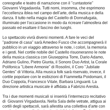
coreografie e teatro di narrazione con il "cuntastorie"
Giovanni Virgadavola. Tutti nomi, insomma, che esprimono
l'eccellenza iblea nel campo dell'arte, della musica e della
danza. Il tutto nella magia del Castello di Donnafugata,
illuminato per l'occasione in modo da ricreare l'atmosfera del
passato ed esaltare il fascino dei luoghi.
Lo spettacolo vivrà diversi momenti. A fare le veci del
"padrone di casa" sarà Amedeo Fusco che accompagnerà il
pubblico in un viaggio attraverso le note, i colori, la memoria
e i gesti. Nel cortile nobile del Castello risuoneranno le note
della musica classica con Giuseppina Torre, Dario Adamo,
Adriano Gulino, Pietro Giunta, il Sonoro Duo Artist, la Corale
Polifonica "Libere Armonie" di Rosolini, il Coro "Jubilate
Gentes" di Vittoria. Alla musica folk sarà riservato, invece, il
cortile popolare con le esibizioni di Fiammetta Poidomani, il
Duo Coppola, Francesco Vitale, Barbara Linguanti. La
direzione artistica musicale è affidata a Fabrizio Arestia.
Tra i due momenti musicali si inserirà l'intermezzo recitativo
di Giovanni Virgadavola. Nella Sala delle vetrate, attigua ai
cortili degli spettacoli, sarà allestita una collettiva d'arte con