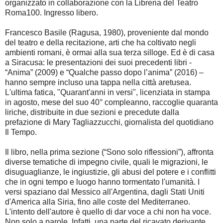
organizzato in collaborazione con la Libreria del Teatro
Roma100. Ingresso libero.
Francesco Basile (Ragusa, 1980), proveniente dal mondo
del teatro e della recitazione, arti che ha coltivato negli
ambienti romani, è ormai alla sua terza silloge. Ed è di casa
a Siracusa: le presentazioni dei suoi precedenti libri -
“Anima” (2009) e “Qualche passo dopo l’anima” (2016) –
hanno sempre incluso una tappa nella città aretusea.
L'ultima fatica, "Quarant'anni in versi", licenziata in stampa
in agosto, mese del suo 40° compleanno, raccoglie quaranta
liriche, distribuite in due sezioni e precedute dalla
prefazione di Mary Tagliazzucchi, giornalista del quotidiano
Il Tempo.
Il libro, nella prima sezione (“Sono solo riflessioni”), affronta
diverse tematiche di impegno civile, quali le migrazioni, le
disuguaglianze, le ingiustizie, gli abusi del potere e i conflitti
che in ogni tempo e luogo hanno tormentato l'umanità. I
versi spaziano dal Messico all'Argentina, dagli Stati Uniti
d'America alla Siria, fino alle coste del Mediterraneo.
L'intento dell'autore è quello di dar voce a chi non ha voce.
Non solo a parole. Infatti, una parte del ricavato derivante