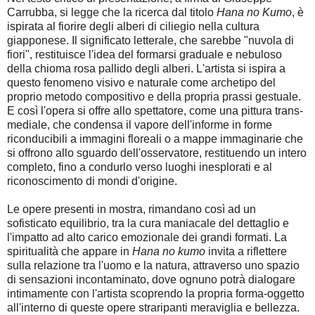
Carrubba, si legge che la ricerca dal titolo
Hana no Kumo
, è
ispirata al fiorire degli alberi di ciliegio nella cultura
giapponese. Il significato letterale, che sarebbe "nuvola di
fiori", restituisce l'idea del formarsi graduale e nebuloso
della chioma rosa pallido degli alberi. L'artista si ispira a
questo fenomeno visivo e naturale come archetipo del
proprio metodo compositivo e della propria prassi gestuale.
E così l'opera si offre allo spettatore, come una pittura trans-
mediale, che condensa il vapore dell'informe in forme
riconducibili a immagini floreali o a mappe immaginarie che
si offrono allo sguardo dell'osservatore, restituendo un intero
completo, fino a condurlo verso luoghi inesplorati e al
riconoscimento di mondi d'origine.
Le opere presenti in mostra, rimandano così ad un
sofisticato equilibrio, tra la cura maniacale del dettaglio e
l'impatto ad alto carico emozionale dei grandi formati. La
spiritualità che appare in
Hana no kumo
invita a riflettere
sulla relazione tra l'uomo e la natura, attraverso uno spazio
di sensazioni incontaminato, dove ognuno potrà dialogare
intimamente con l'artista scoprendo la propria forma-oggetto
all'interno di queste opere straripanti meraviglia e bellezza.