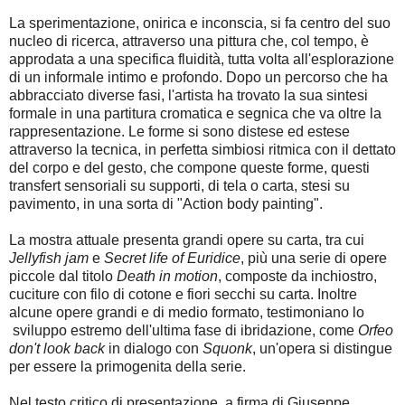
La sperimentazione, onirica e inconscia, si fa centro del suo
nucleo di ricerca, attraverso una pittura che, col tempo, è
approdata a una specifica fluidità, tutta volta all'esplorazione
di un informale intimo e profondo. Dopo un percorso che ha
abbracciato diverse fasi, l'artista ha trovato la sua sintesi
formale in una partitura cromatica e segnica che va oltre la
rappresentazione. Le forme si sono distese ed estese
attraverso la tecnica, in perfetta simbiosi ritmica con il dettato
del corpo e del gesto, che compone queste forme, questi
transfert sensoriali su supporti, di tela o carta, stesi su
pavimento, in una sorta di "Action body painting".
La mostra attuale presenta grandi opere su carta, tra cui
Jellyfish jam
e
Secret life of Euridice
, più una serie di opere
piccole dal titolo
Death in motion
, composte da inchiostro,
cuciture con filo di cotone e fiori secchi su carta. Inoltre
alcune opere grandi e di medio formato, testimoniano lo
sviluppo estremo dell'ultima fase di ibridazione, come
Orfeo
don't look back
in dialogo con
Squonk
, un'opera si distingue
per essere la primogenita della serie.
Nel testo critico di presentazione, a firma di Giuseppe