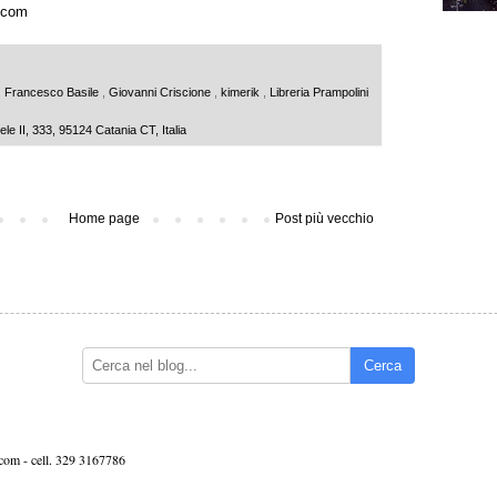
.com
,
Francesco Basile
,
Giovanni Criscione
,
kimerik
,
Libreria Prampolini
ele II, 333, 95124 Catania CT, Italia
Home page
Post più vecchio
Cerca
.com -
cell. 329 3167786