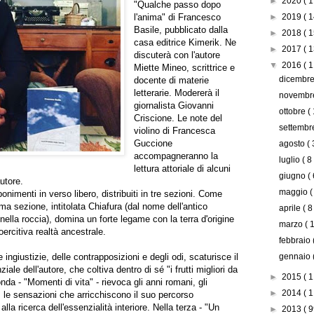
►
2020
( 1
"Qualche passo dopo
l'anima" di Francesco
►
2019
( 1
Basile, pubblicato dalla
►
2018
( 1
casa editrice Kimerik. Ne
►
2017
( 1
discuterà con l'autore
▼
2016
( 1
Miette Mineo, scrittrice e
dicembr
docente di materie
letterarie. Modererà il
novemb
giornalista Giovanni
ottobre
(
Criscione. Le note del
settemb
violino di Francesca
Guccione
agosto
( 
accompagneranno la
luglio
( 8
lettura attoriale di alcuni
giugno
( 
autore.
maggio
(
nimenti in verso libero, distribuiti in tre sezioni. Come
rima sezione, intitolata Chiafura (dal nome dell'antico
aprile
( 8
 nella roccia), domina un forte legame con la terra d'origine
marzo
( 
ercitiva realtà ancestrale.
febbraio
ingiustizie, delle contrapposizioni e degli odi, scaturisce il
gennaio
ale dell'autore, che coltiva dentro di sé "i frutti migliori da
►
2015
( 1
a - "Momenti di vita" - rievoca gli anni romani, gli
►
2014
( 1
ii, le sensazioni che arricchiscono il suo percorso
lla ricerca dell'essenzialità interiore. Nella terza - "Un
►
2013
( 9