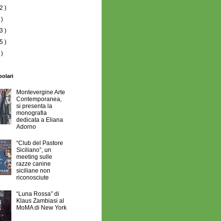
2 )
 )
3 )
5 )
 )
polari
Montevergine Arte
Contemporanea,
si presenta la
monografia
dedicata a Eliana
Adorno
“Club del Pastore
Siciliano”, un
meeting sulle
razze canine
siciliane non
riconosciute
“Luna Rossa” di
Klaus Zambiasi al
MoMA di New York