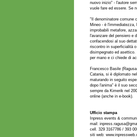
nuovo inizio" - l'autore se
vuole fare ed essere. Se 
"Il denominatore comune ch
Mineo - è l'immediatezza, la
improbabili metafore, azza
l'avanzare del pensiero e d
confacendosi al suo dettat
riscontro in superficialità
disimpegnato ed asettico. U
per mano e ci chiede di a
Francesco Basile (Ragusa,
Catania, si è diplomato ne
maturando in seguito espe
dopo l'anima" è il suo seco
sempre da Kimerik nel 2009.
online (anche in e-book).
Ufficio stampa
Inpress events & communic
mail: inpress.ragusa@gma
cell. 329 3167786 / 393 0
siti web:
www.inpressweb