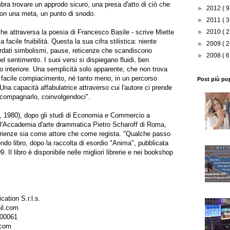
mbra trovare un approdo sicuro, una presa d'atto di ciò che
►
2012
( 9
non una meta, un punto di snodo.
►
2011
( 3
e attraversa la poesia di Francesco Basile - scrive Miette
►
2010
( 2
 facile fruibilità. Questa la sua cifra stilistica: niente
►
2009
( 2
rdati simbolismi, pause, reticenze che scandiscono
►
2008
( 6
el sentimento. I suoi versi si dispiegano fluidi, ben
o interiore. Una semplicità solo apparente, che non trova
 o facile compiacimento, né tanto meno, in un percorso
Post più po
na capacità affabulatrice attraverso cui l'autore ci prende
ccompagnarlo, coinvolgendoci".
 1980), dopo gli studi di Economia e Commercio a
ll'Accademia d'arte drammatica Pietro Scharoff di Roma,
rienze sia come attore che come regista. "Qualche passo
ndo libro, dopo la raccolta di esordio "Anima", pubblicata
 Il libro è disponibile nelle migliori librerie e nei bookshop
ation S.r.l.s.
il.com
000061
.com