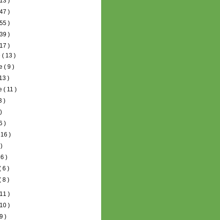
13 )
47 )
55 )
39 )
17 )
e
( 13 )
re
( 9 )
 13 )
re
( 11 )
3 )
 )
6 )
 16 )
 )
16 )
( 6 )
( 8 )
11 )
10 )
9 )