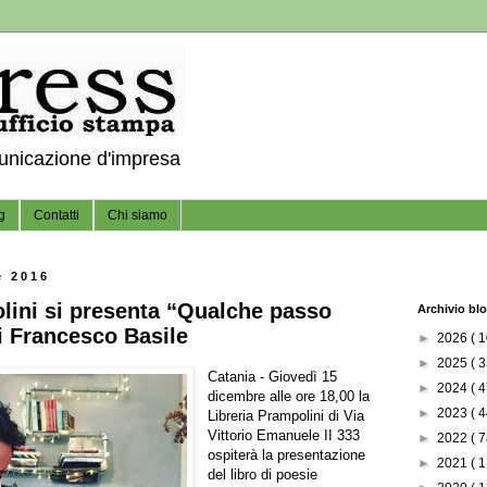
municazione d'impresa
g
Contatti
Chi siamo
e 2016
olini si presenta “Qualche passo
Archivio bl
i Francesco Basile
►
2026
( 1
►
2025
( 3
Catania - Giovedì 15
►
2024
( 4
dicembre alle ore 18,00 la
►
2023
( 4
Libreria Prampolini di Via
Vittorio Emanuele II 333
►
2022
( 7
ospiterà la presentazione
►
2021
( 1
del libro di poesie