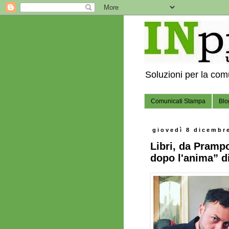
Soluzioni per la co
Comunicati Stampa
Blo
giovedì 8 dicembr
Libri, da Pramp
dopo l'anima” d