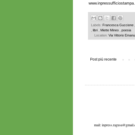
www.inpressufficiostampa
Labels:
Francesca Guccione
,
libri
,
Miette Mineo
,
poesia
Location:
Via Vittorio Emanu
Post più recente
mail: inpress.ragusa@gmail