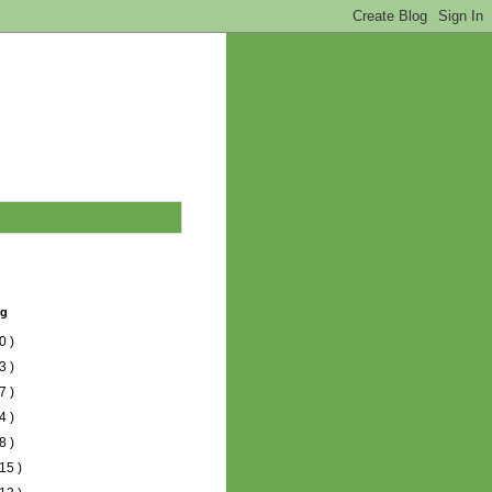
og
0 )
3 )
7 )
4 )
8 )
15 )